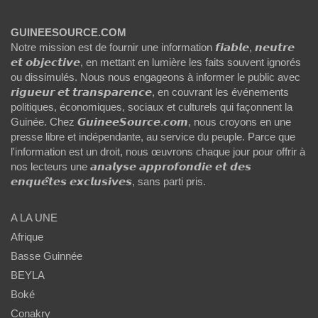
GUINEESOURCE.COM
Notre mission est de fournir une information 𝙛𝙞𝙖𝙗𝙡𝙚, 𝙣𝙚𝙪𝙩𝙧𝙚
𝙚𝙩 𝙤𝙗𝙟𝙚𝙘𝙩𝙞𝙫𝙚, en mettant en lumière les faits souvent ignorés
ou dissimulés. Nous nous engageons à informer le public avec
𝙧𝙞𝙜𝙪𝙚𝙪𝙧 𝙚𝙩 𝙩𝙧𝙖𝙣𝙨𝙥𝙖𝙧𝙚𝙣𝙘𝙚, en couvrant les événements
politiques, économiques, sociaux et culturels qui façonnent la
Guinée. Chez 𝙂𝙪𝙞𝙣𝙚𝙚𝙎𝙤𝙪𝙧𝙘𝙚.𝙘𝙤𝙢, nous croyons en une
presse libre et indépendante, au service du peuple. Parce que
l'information est un droit, nous œuvrons chaque jour pour offrir à
nos lecteurs une 𝙖𝙣𝙖𝙡𝙮𝙨𝙚 𝙖𝙥𝙥𝙧𝙤𝙛𝙤𝙣𝙙𝙞𝙚 𝙚𝙩 𝙙𝙚𝙨
𝙚𝙣𝙦𝙪𝙚̂𝙩𝙚𝙨 𝙚𝙭𝙘𝙡𝙪𝙨𝙞𝙫𝙚𝙨, sans parti pris.
A LA UNE
Afrique
Basse Guinnée
BEYLA
Boké
Conakry