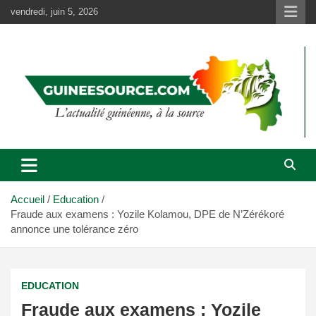
Aller
vendredi, juin 5, 2026
au
contenu
Accueil
Education
Fraude aux examens : Yozile Kolamou, DPE de N’Zérékoré
annonce une tolérance zéro
EDUCATION
Fraude aux examens : Yozile