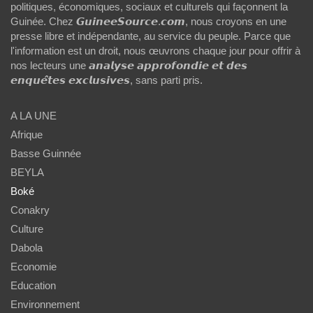
politiques, économiques, sociaux et culturels qui façonnent la
Guinée. Chez 𝙂𝙪𝙞𝙣𝙚𝙚𝙎𝙤𝙪𝙧𝙘𝙚.𝙘𝙤𝙢, nous croyons en une
presse libre et indépendante, au service du peuple. Parce que
l'information est un droit, nous œuvrons chaque jour pour offrir à
nos lecteurs une 𝙖𝙣𝙖𝙡𝙮𝙨𝙚 𝙖𝙥𝙥𝙧𝙤𝙛𝙤𝙣𝙙𝙞𝙚 𝙚𝙩 𝙙𝙚𝙨
𝙚𝙣𝙦𝙪𝙚̂𝙩𝙚𝙨 𝙚𝙭𝙘𝙡𝙪𝙨𝙞𝙫𝙚𝙨, sans parti pris.
A LA UNE
Afrique
Basse Guinnée
BEYLA
Boké
Conakry
Culture
Dabola
Economie
Education
Environnement