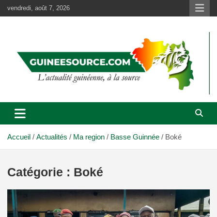
Aller
vendredi, août 7, 2026
au
contenu
Accueil
Actualités
Ma region
Basse Guinnée
Boké
Catégorie :
Boké