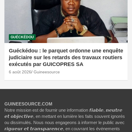
GUÉCKÉDOU
Guéckédou : le parquet ordonne une enquête
judiciaire sur les retards des travaux routiers
exécutés par GUICOPRES SA
6 août 2026
Guineesource
GUINEESOURCE.COM
Notre mission est de fournir une information 𝙛𝙞𝙖𝙗𝙡𝙚, 𝙣𝙚𝙪𝙩𝙧𝙚
𝙚𝙩 𝙤𝙗𝙟𝙚𝙘𝙩𝙞𝙫𝙚, en mettant en lumière les faits souvent ignorés
ou dissimulés. Nous nous engageons à informer le public avec
𝙧𝙞𝙜𝙪𝙚𝙪𝙧 𝙚𝙩 𝙩𝙧𝙖𝙣𝙨𝙥𝙖𝙧𝙚𝙣𝙘𝙚, en couvrant les événements