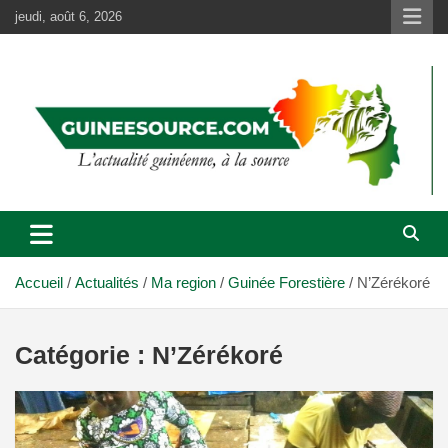
Aller
jeudi, août 6, 2026
au
contenu
Accueil
Actualités
Ma region
Guinée Forestière
N’Zérékoré
Catégorie :
N’Zérékoré