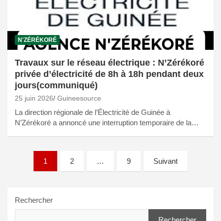
N'ZÉRÉKORÉ
Travaux sur le réseau électrique : N’Zérékoré
privée d’électricité de 8h à 18h pendant deux
jours(communiqué)
25 juin 2026
Guineesource
La direction régionale de l’Électricité de Guinée à
N’Zérékoré a annoncé une interruption temporaire de la…
Pagination
1
2
…
9
Suivant
des
publications
Rechercher
Rechercher