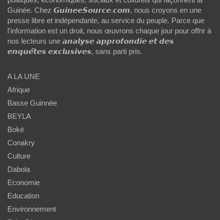
Guinée. Chez 𝙂𝙪𝙞𝙣𝙚𝙚𝙎𝙤𝙪𝙧𝙘𝙚.𝙘𝙤𝙢, nous croyons en une
presse libre et indépendante, au service du peuple. Parce que
l'information est un droit, nous œuvrons chaque jour pour offrir à
nos lecteurs une 𝙖𝙣𝙖𝙡𝙮𝙨𝙚 𝙖𝙥𝙥𝙧𝙤𝙛𝙤𝙣𝙙𝙞𝙚 𝙚𝙩 𝙙𝙚𝙨
𝙚𝙣𝙦𝙪𝙚̂𝙩𝙚𝙨 𝙚𝙭𝙘𝙡𝙪𝙨𝙞𝙫𝙚𝙨, sans parti pris.
A LA UNE
Afrique
Basse Guinnée
BEYLA
Boké
Conakry
Culture
Dabola
Economie
Education
Environnement