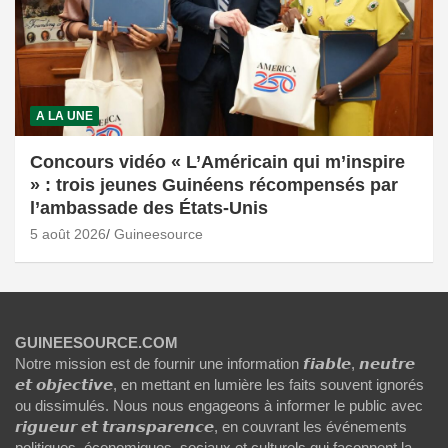
A LA UNE
Concours vidéo « L’Américain qui m’inspire
» : trois jeunes Guinéens récompensés par
l’ambassade des États-Unis
5 août 2026
Guineesource
GUINEESOURCE.COM
Notre mission est de fournir une information 𝙛𝙞𝙖𝙗𝙡𝙚, 𝙣𝙚𝙪𝙩𝙧𝙚
𝙚𝙩 𝙤𝙗𝙟𝙚𝙘𝙩𝙞𝙫𝙚, en mettant en lumière les faits souvent ignorés
ou dissimulés. Nous nous engageons à informer le public avec
𝙧𝙞𝙜𝙪𝙚𝙪𝙧 𝙚𝙩 𝙩𝙧𝙖𝙣𝙨𝙥𝙖𝙧𝙚𝙣𝙘𝙚, en couvrant les événements
politiques, économiques, sociaux et culturels qui façonnent la