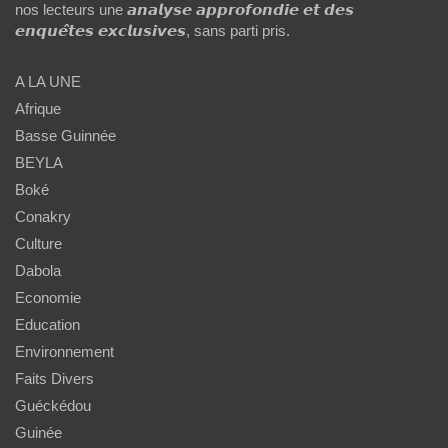
nos lecteurs une 𝙖𝙣𝙖𝙡𝙮𝙨𝙚 𝙖𝙥𝙥𝙧𝙤𝙛𝙤𝙣𝙙𝙞𝙚 𝙚𝙩 𝙙𝙚𝙨
𝙚𝙣𝙦𝙪𝙚̂𝙩𝙚𝙨 𝙚𝙭𝙘𝙡𝙪𝙨𝙞𝙫𝙚𝙨, sans parti pris.
A LA UNE
Afrique
Basse Guinnée
BEYLA
Boké
Conakry
Culture
Dabola
Economie
Education
Environnement
Faits Divers
Guéckédou
Guinée