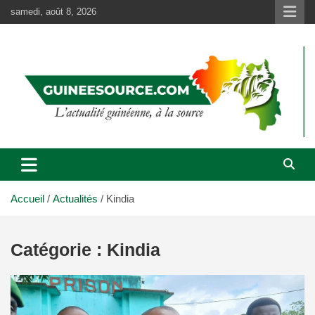
Aller
samedi, août 8, 2026
au
contenu
Accueil
Actualités
Kindia
Catégorie :
Kindia