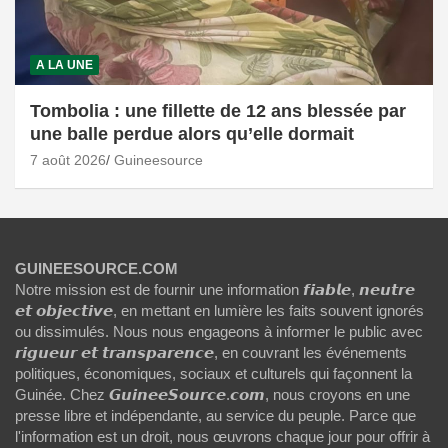
A LA UNE
Tombolia : une fillette de 12 ans blessée par
une balle perdue alors qu’elle dormait
7 août 2026
Guineesource
GUINEESOURCE.COM
Notre mission est de fournir une information 𝙛𝙞𝙖𝙗𝙡𝙚, 𝙣𝙚𝙪𝙩𝙧𝙚
𝙚𝙩 𝙤𝙗𝙟𝙚𝙘𝙩𝙞𝙫𝙚, en mettant en lumière les faits souvent ignorés
ou dissimulés. Nous nous engageons à informer le public avec
𝙧𝙞𝙜𝙪𝙚𝙪𝙧 𝙚𝙩 𝙩𝙧𝙖𝙣𝙨𝙥𝙖𝙧𝙚𝙣𝙘𝙚, en couvrant les événements
politiques, économiques, sociaux et culturels qui façonnent la
Guinée. Chez 𝙂𝙪𝙞𝙣𝙚𝙚𝙎𝙤𝙪𝙧𝙘𝙚.𝙘𝙤𝙢, nous croyons en une
presse libre et indépendante, au service du peuple. Parce que
l'information est un droit, nous œuvrons chaque jour pour offrir à