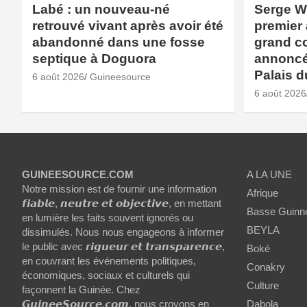
Labé : un nouveau-né
Serge W
retrouvé vivant après avoir été
premier 
abandonné dans une fosse
grand c
septique à Doguora
annoncé
Palais d
6 août 2026
Guineesource
6 août 2026
GUINEESOURCE.COM
A LA UNE
Notre mission est de fournir une information
Afrique
𝙛𝙞𝙖𝙗𝙡𝙚, 𝙣𝙚𝙪𝙩𝙧𝙚 𝙚𝙩 𝙤𝙗𝙟𝙚𝙘𝙩𝙞𝙫𝙚, en mettant
Basse Guinn
en lumière les faits souvent ignorés ou
BEYLA
dissimulés. Nous nous engageons à informer
le public avec 𝙧𝙞𝙜𝙪𝙚𝙪𝙧 𝙚𝙩 𝙩𝙧𝙖𝙣𝙨𝙥𝙖𝙧𝙚𝙣𝙘𝙚,
Boké
en couvrant les événements politiques,
Conakry
économiques, sociaux et culturels qui
Culture
façonnent la Guinée. Chez
𝙂𝙪𝙞𝙣𝙚𝙚𝙎𝙤𝙪𝙧𝙘𝙚.𝙘𝙤𝙢, nous croyons en
Dabola