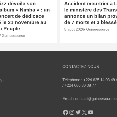
izz dévoile son
Accident meurtrier à L
album « Nimba » : un
le ministère des Tran
oncert de dédicace
annonce un bilan prov
 le 21 novembre au
de 7 morts et 3 bless
u Peuple
5 août 2026
Guineesource
Guineesource
CONTACTEZ-NOUS
Téléphone : +224 625 14 08 49 
ée
/ +224 666 89 08 77
Email : contact@guineesource
Facebook
Instagram
Twitter
X
YouTube