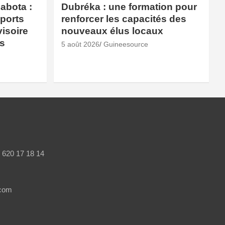
abota :
Dubréka : une formation pour
sports
renforcer les capacités des
isoire
nouveaux élus locaux
és
5 août 2026
Guineesource
/ 620 17 18 14
.com