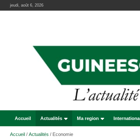
Aller
jeudi, août 6, 2026
au
contenu
Accueil
Actualités
Ma region
Internationa
Accueil
Actualités
Economie