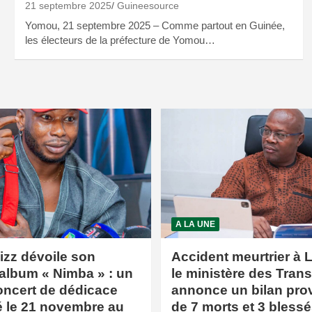
21 septembre 2025
Guineesource
Yomou, 21 septembre 2025 – Comme partout en Guinée,
les électeurs de la préfecture de Yomou…
A LA UNE
izz dévoile son
Accident meurtrier à L
album « Nimba » : un
le ministère des Tran
oncert de dédicace
annonce un bilan prov
 le 21 novembre au
de 7 morts et 3 bless