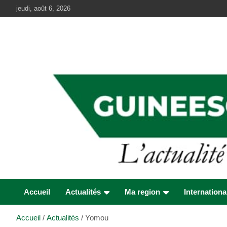
Aller
jeudi, août 6, 2026
au
contenu
Accueil
Actualités
Ma region
Internationa
Accueil
Actualités
Yomou