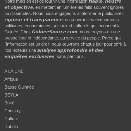
Notre mission est de fournir une information 𝙛𝙞𝙖𝙗𝙡𝙚, 𝙣𝙚𝙪𝙩𝙧𝙚
𝙚𝙩 𝙤𝙗𝙟𝙚𝙘𝙩𝙞𝙫𝙚, en mettant en lumière les faits souvent ignorés
ou dissimulés. Nous nous engageons à informer le public avec
𝙧𝙞𝙜𝙪𝙚𝙪𝙧 𝙚𝙩 𝙩𝙧𝙖𝙣𝙨𝙥𝙖𝙧𝙚𝙣𝙘𝙚, en couvrant les événements
politiques, économiques, sociaux et culturels qui façonnent la
Guinée. Chez 𝙂𝙪𝙞𝙣𝙚𝙚𝙎𝙤𝙪𝙧𝙘𝙚.𝙘𝙤𝙢, nous croyons en une
presse libre et indépendante, au service du peuple. Parce que
l'information est un droit, nous œuvrons chaque jour pour offrir à
nos lecteurs une 𝙖𝙣𝙖𝙡𝙮𝙨𝙚 𝙖𝙥𝙥𝙧𝙤𝙛𝙤𝙣𝙙𝙞𝙚 𝙚𝙩 𝙙𝙚𝙨
𝙚𝙣𝙦𝙪𝙚̂𝙩𝙚𝙨 𝙚𝙭𝙘𝙡𝙪𝙨𝙞𝙫𝙚𝙨, sans parti pris.
A LA UNE
Afrique
Basse Guinnée
BEYLA
Boké
Conakry
Culture
Dabola