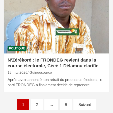
POLITIQUE
N’Zérékoré : le FRONDEG revient dans la
course électorale, Cécé 1 Délamou clarifie
13 mai 2026
Guineesource
Après avoir annoncé son retrait du processus électoral, le
parti FRONDEG a finalement décidé de reprendre…
Pagination
1
2
…
9
Suivant
des