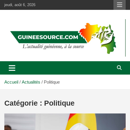
Aller
jeudi, août 6, 2026
au
contenu
Accueil
Actualités
Politique
Catégorie :
Politique