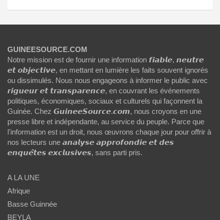
GUINEESOURCE.COM
Notre mission est de fournir une information 𝙛𝙞𝙖𝙗𝙡𝙚, 𝙣𝙚𝙪𝙩𝙧𝙚
𝙚𝙩 𝙤𝙗𝙟𝙚𝙘𝙩𝙞𝙫𝙚, en mettant en lumière les faits souvent ignorés
ou dissimulés. Nous nous engageons à informer le public avec
𝙧𝙞𝙜𝙪𝙚𝙪𝙧 𝙚𝙩 𝙩𝙧𝙖𝙣𝙨𝙥𝙖𝙧𝙚𝙣𝙘𝙚, en couvrant les événements
politiques, économiques, sociaux et culturels qui façonnent la
Guinée. Chez 𝙂𝙪𝙞𝙣𝙚𝙚𝙎𝙤𝙪𝙧𝙘𝙚.𝙘𝙤𝙢, nous croyons en une
presse libre et indépendante, au service du peuple. Parce que
l'information est un droit, nous œuvrons chaque jour pour offrir à
nos lecteurs une 𝙖𝙣𝙖𝙡𝙮𝙨𝙚 𝙖𝙥𝙥𝙧𝙤𝙛𝙤𝙣𝙙𝙞𝙚 𝙚𝙩 𝙙𝙚𝙨
𝙚𝙣𝙦𝙪𝙚̂𝙩𝙚𝙨 𝙚𝙭𝙘𝙡𝙪𝙨𝙞𝙫𝙚𝙨, sans parti pris.
A LA UNE
Afrique
Basse Guinnée
BEYLA