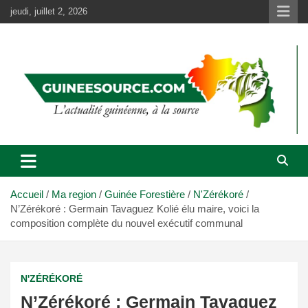
Aller
jeudi, juillet 2, 2026
au
contenu
Accueil
Ma region
Guinée Forestière
N'Zérékoré
N’Zérékoré : Germain Tavaguez Kolié élu maire, voici la
composition complète du nouvel exécutif communal
N'ZÉRÉKORÉ
N’Zérékoré : Germain Tavaguez