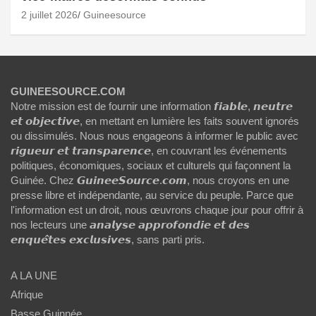
2 juillet 2026
Guineesource
GUINEESOURCE.COM
Notre mission est de fournir une information 𝙛𝙞𝙖𝙗𝙡𝙚, 𝙣𝙚𝙪𝙩𝙧𝙚
𝙚𝙩 𝙤𝙗𝙟𝙚𝙘𝙩𝙞𝙫𝙚, en mettant en lumière les faits souvent ignorés
ou dissimulés. Nous nous engageons à informer le public avec
𝙧𝙞𝙜𝙪𝙚𝙪𝙧 𝙚𝙩 𝙩𝙧𝙖𝙣𝙨𝙥𝙖𝙧𝙚𝙣𝙘𝙚, en couvrant les événements
politiques, économiques, sociaux et culturels qui façonnent la
Guinée. Chez 𝙂𝙪𝙞𝙣𝙚𝙚𝙎𝙤𝙪𝙧𝙘𝙚.𝙘𝙤𝙢, nous croyons en une
presse libre et indépendante, au service du peuple. Parce que
l'information est un droit, nous œuvrons chaque jour pour offrir à
nos lecteurs une 𝙖𝙣𝙖𝙡𝙮𝙨𝙚 𝙖𝙥𝙥𝙧𝙤𝙛𝙤𝙣𝙙𝙞𝙚 𝙚𝙩 𝙙𝙚𝙨
𝙚𝙣𝙦𝙪𝙚̂𝙩𝙚𝙨 𝙚𝙭𝙘𝙡𝙪𝙨𝙞𝙫𝙚𝙨, sans parti pris.
A LA UNE
Afrique
Basse Guinnée