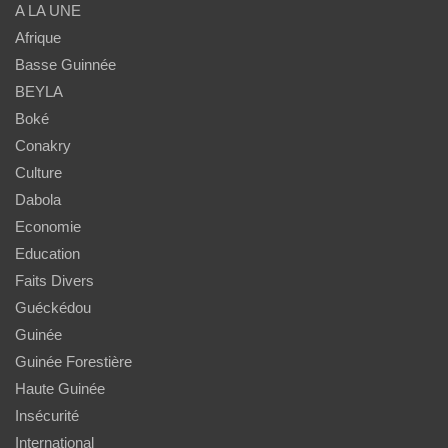
A LA UNE
Afrique
Basse Guinnée
BEYLA
Boké
Conakry
Culture
Dabola
Economie
Education
Faits Divers
Guéckédou
Guinée
Guinée Forestière
Haute Guinée
Insécurité
International