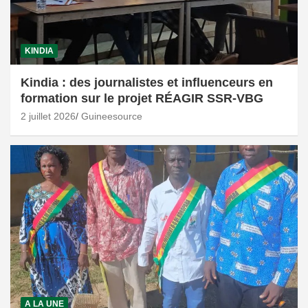
KINDIA
Kindia : des journalistes et influenceurs en
formation sur le projet RÉAGIR SSR-VBG
2 juillet 2026
Guineesource
A LA UNE