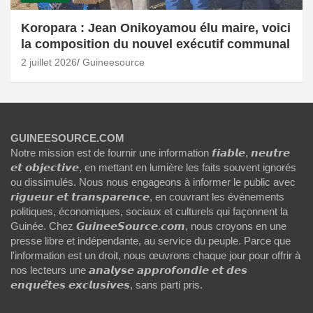
Koropara : Jean Onikoyamou élu maire, voici
la composition du nouvel exécutif communal
2 juillet 2026
Guineesource
GUINEESOURCE.COM
Notre mission est de fournir une information 𝙛𝙞𝙖𝙗𝙡𝙚, 𝙣𝙚𝙪𝙩𝙧𝙚
𝙚𝙩 𝙤𝙗𝙟𝙚𝙘𝙩𝙞𝙫𝙚, en mettant en lumière les faits souvent ignorés
ou dissimulés. Nous nous engageons à informer le public avec
𝙧𝙞𝙜𝙪𝙚𝙪𝙧 𝙚𝙩 𝙩𝙧𝙖𝙣𝙨𝙥𝙖𝙧𝙚𝙣𝙘𝙚, en couvrant les événements
politiques, économiques, sociaux et culturels qui façonnent la
Guinée. Chez 𝙂𝙪𝙞𝙣𝙚𝙚𝙎𝙤𝙪𝙧𝙘𝙚.𝙘𝙤𝙢, nous croyons en une
presse libre et indépendante, au service du peuple. Parce que
l'information est un droit, nous œuvrons chaque jour pour offrir à
nos lecteurs une 𝙖𝙣𝙖𝙡𝙮𝙨𝙚 𝙖𝙥𝙥𝙧𝙤𝙛𝙤𝙣𝙙𝙞𝙚 𝙚𝙩 𝙙𝙚𝙨
𝙚𝙣𝙦𝙪𝙚̂𝙩𝙚𝙨 𝙚𝙭𝙘𝙡𝙪𝙨𝙞𝙫𝙚𝙨, sans parti pris.