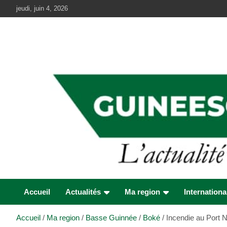
Aller
jeudi, juin 4, 2026
au
contenu
Accueil
Actualités
Ma region
Internationa
Accueil
Ma region
Basse Guinnée
Boké
Incendie au Port 