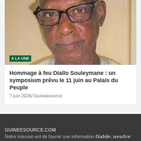
A LA UNE
Hommage à feu Diallo Souleymane : un
symposium prévu le 11 juin au Palais du
Peuple
7 juin 2026
Guineesource
GUINEESOURCE.COM
Notre mission est de fournir une information 𝙛𝙞𝙖𝙗𝙡𝙚, 𝙣𝙚𝙪𝙩𝙧𝙚