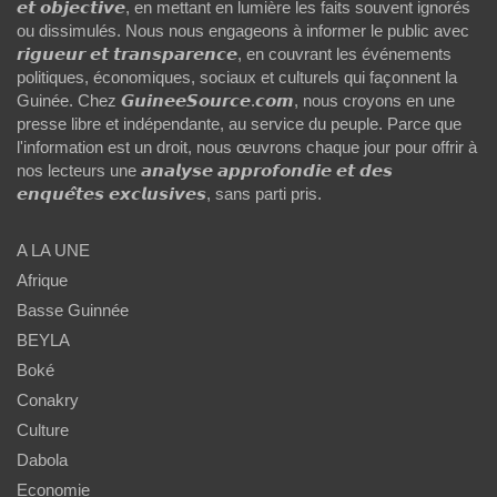
𝙚𝙩 𝙤𝙗𝙟𝙚𝙘𝙩𝙞𝙫𝙚, en mettant en lumière les faits souvent ignorés
ou dissimulés. Nous nous engageons à informer le public avec
𝙧𝙞𝙜𝙪𝙚𝙪𝙧 𝙚𝙩 𝙩𝙧𝙖𝙣𝙨𝙥𝙖𝙧𝙚𝙣𝙘𝙚, en couvrant les événements
politiques, économiques, sociaux et culturels qui façonnent la
Guinée. Chez 𝙂𝙪𝙞𝙣𝙚𝙚𝙎𝙤𝙪𝙧𝙘𝙚.𝙘𝙤𝙢, nous croyons en une
presse libre et indépendante, au service du peuple. Parce que
l'information est un droit, nous œuvrons chaque jour pour offrir à
nos lecteurs une 𝙖𝙣𝙖𝙡𝙮𝙨𝙚 𝙖𝙥𝙥𝙧𝙤𝙛𝙤𝙣𝙙𝙞𝙚 𝙚𝙩 𝙙𝙚𝙨
𝙚𝙣𝙦𝙪𝙚̂𝙩𝙚𝙨 𝙚𝙭𝙘𝙡𝙪𝙨𝙞𝙫𝙚𝙨, sans parti pris.
A LA UNE
Afrique
Basse Guinnée
BEYLA
Boké
Conakry
Culture
Dabola
Economie