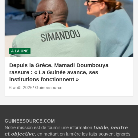
A LA UNE
Depuis la Grèce, Mamadi Doumbouya
rassure : « La Guinée avance, ses
institutions fonctionnent »
6 août 2026
Guineesource
GUINEESOURCE.COM
Notre mission est de fournir une information 𝙛𝙞𝙖𝙗𝙡𝙚, 𝙣𝙚𝙪𝙩𝙧𝙚
𝙚𝙩 𝙤𝙗𝙟𝙚𝙘𝙩𝙞𝙫𝙚, en mettant en lumière les faits souvent ignorés