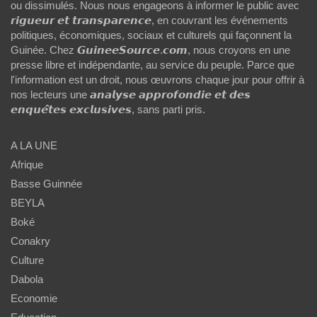
ou dissimulés. Nous nous engageons à informer le public avec
𝙧𝙞𝙜𝙪𝙚𝙪𝙧 𝙚𝙩 𝙩𝙧𝙖𝙣𝙨𝙥𝙖𝙧𝙚𝙣𝙘𝙚, en couvrant les événements
politiques, économiques, sociaux et culturels qui façonnent la
Guinée. Chez 𝙂𝙪𝙞𝙣𝙚𝙚𝙎𝙤𝙪𝙧𝙘𝙚.𝙘𝙤𝙢, nous croyons en une
presse libre et indépendante, au service du peuple. Parce que
l'information est un droit, nous œuvrons chaque jour pour offrir à
nos lecteurs une 𝙖𝙣𝙖𝙡𝙮𝙨𝙚 𝙖𝙥𝙥𝙧𝙤𝙛𝙤𝙣𝙙𝙞𝙚 𝙚𝙩 𝙙𝙚𝙨
𝙚𝙣𝙦𝙪𝙚̂𝙩𝙚𝙨 𝙚𝙭𝙘𝙡𝙪𝙨𝙞𝙫𝙚𝙨, sans parti pris.
A LA UNE
Afrique
Basse Guinnée
BEYLA
Boké
Conakry
Culture
Dabola
Economie