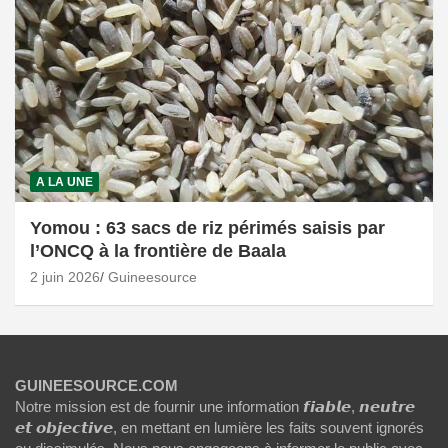
A LA UNE
Yomou : 63 sacs de riz périmés saisis par
l’ONCQ à la frontière de Baala
2 juin 2026
Guineesource
GUINEESOURCE.COM
Notre mission est de fournir une information 𝙛𝙞𝙖𝙗𝙡𝙚, 𝙣𝙚𝙪𝙩𝙧𝙚
𝙚𝙩 𝙤𝙗𝙟𝙚𝙘𝙩𝙞𝙫𝙚, en mettant en lumière les faits souvent ignorés