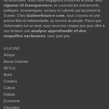
ou dissimulés. Nous nous engageons à informer le public avec
𝙧𝙞𝙜𝙪𝙚𝙪𝙧 𝙚𝙩 𝙩𝙧𝙖𝙣𝙨𝙥𝙖𝙧𝙚𝙣𝙘𝙚, en couvrant les événements
politiques, économiques, sociaux et culturels qui façonnent la
Guinée. Chez 𝙂𝙪𝙞𝙣𝙚𝙚𝙎𝙤𝙪𝙧𝙘𝙚.𝙘𝙤𝙢, nous croyons en une
presse libre et indépendante, au service du peuple. Parce que
l'information est un droit, nous œuvrons chaque jour pour offrir à
nos lecteurs une 𝙖𝙣𝙖𝙡𝙮𝙨𝙚 𝙖𝙥𝙥𝙧𝙤𝙛𝙤𝙣𝙙𝙞𝙚 𝙚𝙩 𝙙𝙚𝙨
𝙚𝙣𝙦𝙪𝙚̂𝙩𝙚𝙨 𝙚𝙭𝙘𝙡𝙪𝙨𝙞𝙫𝙚𝙨, sans parti pris.
A LA UNE
Afrique
Basse Guinnée
BEYLA
Boké
Conakry
Culture
Dabola
Economie
Education