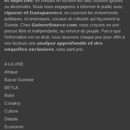
𝙚𝙩 𝙤𝙗𝙟𝙚𝙘𝙩𝙞𝙫𝙚, en mettant en lumière les faits souvent ignorés
ou dissimulés. Nous nous engageons à informer le public avec
𝙧𝙞𝙜𝙪𝙚𝙪𝙧 𝙚𝙩 𝙩𝙧𝙖𝙣𝙨𝙥𝙖𝙧𝙚𝙣𝙘𝙚, en couvrant les événements
politiques, économiques, sociaux et culturels qui façonnent la
Guinée. Chez 𝙂𝙪𝙞𝙣𝙚𝙚𝙎𝙤𝙪𝙧𝙘𝙚.𝙘𝙤𝙢, nous croyons en une
presse libre et indépendante, au service du peuple. Parce que
l'information est un droit, nous œuvrons chaque jour pour offrir à
nos lecteurs une 𝙖𝙣𝙖𝙡𝙮𝙨𝙚 𝙖𝙥𝙥𝙧𝙤𝙛𝙤𝙣𝙙𝙞𝙚 𝙚𝙩 𝙙𝙚𝙨
𝙚𝙣𝙦𝙪𝙚̂𝙩𝙚𝙨 𝙚𝙭𝙘𝙡𝙪𝙨𝙞𝙫𝙚𝙨, sans parti pris.
A LA UNE
Afrique
Basse Guinnée
BEYLA
Boké
Conakry
Culture
Dabola
Economie