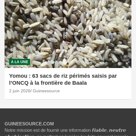
A LA UNE
Yomou : 63 sacs de riz périmés saisis par
l’ONCQ à la frontière de Baala
2 juin 2026
Guineesource
GUINEESOURCE.COM
Notre mission est de fournir une information 𝙛𝙞𝙖𝙗𝙡𝙚, 𝙣𝙚𝙪𝙩𝙧𝙚