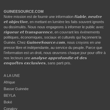
GUINEESOURCE.COM
Notre mission est de fournir une information 𝙛𝙞𝙖𝙗𝙡𝙚, 𝙣𝙚𝙪𝙩𝙧𝙚
𝙚𝙩 𝙤𝙗𝙟𝙚𝙘𝙩𝙞𝙫𝙚, en mettant en lumière les faits souvent ignorés
ou dissimulés. Nous nous engageons à informer le public avec
𝙧𝙞𝙜𝙪𝙚𝙪𝙧 𝙚𝙩 𝙩𝙧𝙖𝙣𝙨𝙥𝙖𝙧𝙚𝙣𝙘𝙚, en couvrant les événements
politiques, économiques, sociaux et culturels qui façonnent la
Guinée. Chez 𝙂𝙪𝙞𝙣𝙚𝙚𝙎𝙤𝙪𝙧𝙘𝙚.𝙘𝙤𝙢, nous croyons en une
presse libre et indépendante, au service du peuple. Parce que
l'information est un droit, nous œuvrons chaque jour pour offrir à
nos lecteurs une 𝙖𝙣𝙖𝙡𝙮𝙨𝙚 𝙖𝙥𝙥𝙧𝙤𝙛𝙤𝙣𝙙𝙞𝙚 𝙚𝙩 𝙙𝙚𝙨
𝙚𝙣𝙦𝙪𝙚̂𝙩𝙚𝙨 𝙚𝙭𝙘𝙡𝙪𝙨𝙞𝙫𝙚𝙨, sans parti pris.
A LA UNE
Afrique
Basse Guinnée
BEYLA
Boké
Conakry