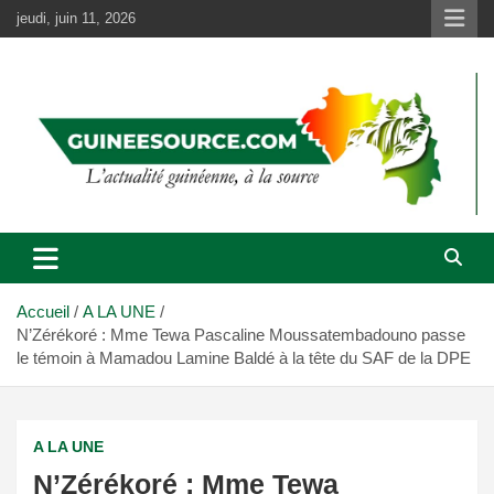
Aller
jeudi, juin 11, 2026
au
contenu
Accueil
A LA UNE
N’Zérékoré : Mme Tewa Pascaline Moussatembadouno passe
le témoin à Mamadou Lamine Baldé à la tête du SAF de la DPE
A LA UNE
N’Zérékoré : Mme Tewa