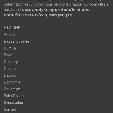
l'information est un droit, nous œuvrons chaque jour pour offrir à
nos lecteurs une 𝙖𝙣𝙖𝙡𝙮𝙨𝙚 𝙖𝙥𝙥𝙧𝙤𝙛𝙤𝙣𝙙𝙞𝙚 𝙚𝙩 𝙙𝙚𝙨
𝙚𝙣𝙦𝙪𝙚̂𝙩𝙚𝙨 𝙚𝙭𝙘𝙡𝙪𝙨𝙞𝙫𝙚𝙨, sans parti pris.
A LA UNE
Afrique
Basse Guinnée
BEYLA
Boké
Conakry
Culture
Dabola
Economie
Education
Faits Divers
Guéckédou
Guinée