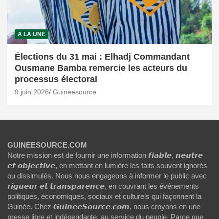
A LA UNE
Élections du 31 mai : Elhadj Commandant
Ousmane Bamba remercie les acteurs du
processus électoral
9 juin 2026
Guineesource
GUINEESOURCE.COM
Notre mission est de fournir une information 𝙛𝙞𝙖𝙗𝙡𝙚, 𝙣𝙚𝙪𝙩𝙧𝙚
𝙚𝙩 𝙤𝙗𝙟𝙚𝙘𝙩𝙞𝙫𝙚, en mettant en lumière les faits souvent ignorés
ou dissimulés. Nous nous engageons à informer le public avec
𝙧𝙞𝙜𝙪𝙚𝙪𝙧 𝙚𝙩 𝙩𝙧𝙖𝙣𝙨𝙥𝙖𝙧𝙚𝙣𝙘𝙚, en couvrant les événements
politiques, économiques, sociaux et culturels qui façonnent la
Guinée. Chez 𝙂𝙪𝙞𝙣𝙚𝙚𝙎𝙤𝙪𝙧𝙘𝙚.𝙘𝙤𝙢, nous croyons en une
presse libre et indépendante, au service du peuple. Parce que