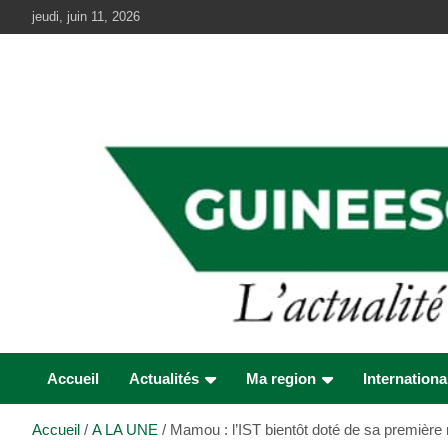
Aller
jeudi, juin 11, 2026
au
contenu
Accueil
Actualités
Ma region
Internationa
Accueil
A LA UNE
Mamou : l’IST bientôt doté de sa première 