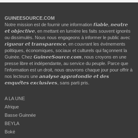
GUINEESOURCE.COM
Notre mission est de fournir une information 𝙛𝙞𝙖𝙗𝙡𝙚, 𝙣𝙚𝙪𝙩𝙧𝙚
𝙚𝙩 𝙤𝙗𝙟𝙚𝙘𝙩𝙞𝙫𝙚, en mettant en lumière les faits souvent ignorés
ou dissimulés. Nous nous engageons à informer le public avec
𝙧𝙞𝙜𝙪𝙚𝙪𝙧 𝙚𝙩 𝙩𝙧𝙖𝙣𝙨𝙥𝙖𝙧𝙚𝙣𝙘𝙚, en couvrant les événements
politiques, économiques, sociaux et culturels qui façonnent la
Guinée. Chez 𝙂𝙪𝙞𝙣𝙚𝙚𝙎𝙤𝙪𝙧𝙘𝙚.𝙘𝙤𝙢, nous croyons en une
presse libre et indépendante, au service du peuple. Parce que
l'information est un droit, nous œuvrons chaque jour pour offrir à
nos lecteurs une 𝙖𝙣𝙖𝙡𝙮𝙨𝙚 𝙖𝙥𝙥𝙧𝙤𝙛𝙤𝙣𝙙𝙞𝙚 𝙚𝙩 𝙙𝙚𝙨
𝙚𝙣𝙦𝙪𝙚̂𝙩𝙚𝙨 𝙚𝙭𝙘𝙡𝙪𝙨𝙞𝙫𝙚𝙨, sans parti pris.
A LA UNE
Afrique
Basse Guinnée
BEYLA
Boké