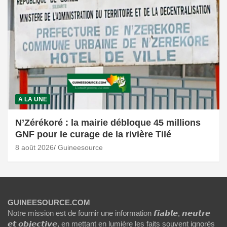
A LA UNE
N’Zérékoré : la mairie débloque 45 millions
GNF pour le curage de la rivière Tilé
8 août 2026
Guineesource
GUINEESOURCE.COM
Notre mission est de fournir une information 𝙛𝙞𝙖𝙗𝙡𝙚, 𝙣𝙚𝙪𝙩𝙧𝙚
𝙚𝙩 𝙤𝙗𝙟𝙚𝙘𝙩𝙞𝙫𝙚, en mettant en lumière les faits souvent ignorés