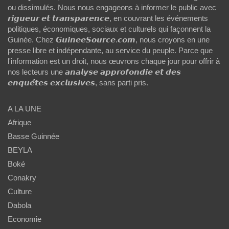
ou dissimulés. Nous nous engageons à informer le public avec
𝙧𝙞𝙜𝙪𝙚𝙪𝙧 𝙚𝙩 𝙩𝙧𝙖𝙣𝙨𝙥𝙖𝙧𝙚𝙣𝙘𝙚, en couvrant les événements
politiques, économiques, sociaux et culturels qui façonnent la
Guinée. Chez 𝙂𝙪𝙞𝙣𝙚𝙚𝙎𝙤𝙪𝙧𝙘𝙚.𝙘𝙤𝙢, nous croyons en une
presse libre et indépendante, au service du peuple. Parce que
l'information est un droit, nous œuvrons chaque jour pour offrir à
nos lecteurs une 𝙖𝙣𝙖𝙡𝙮𝙨𝙚 𝙖𝙥𝙥𝙧𝙤𝙛𝙤𝙣𝙙𝙞𝙚 𝙚𝙩 𝙙𝙚𝙨
𝙚𝙣𝙦𝙪𝙚̂𝙩𝙚𝙨 𝙚𝙭𝙘𝙡𝙪𝙨𝙞𝙫𝙚𝙨, sans parti pris.
A LA UNE
Afrique
Basse Guinnée
BEYLA
Boké
Conakry
Culture
Dabola
Economie