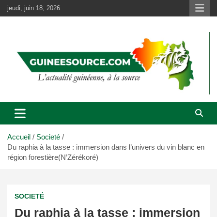
Aller
jeudi, juin 18, 2026
au
contenu
Accueil
Societé
Du raphia à la tasse : immersion dans l’univers du vin blanc en
région forestière(N’Zérékoré)
SOCIETÉ
Du raphia à la tasse : immersion