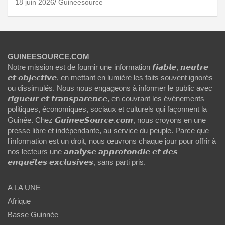
18 juin 2026
Guineesource
GUINEESOURCE.COM
Notre mission est de fournir une information 𝙛𝙞𝙖𝙗𝙡𝙚, 𝙣𝙚𝙪𝙩𝙧𝙚
𝙚𝙩 𝙤𝙗𝙟𝙚𝙘𝙩𝙞𝙫𝙚, en mettant en lumière les faits souvent ignorés
ou dissimulés. Nous nous engageons à informer le public avec
𝙧𝙞𝙜𝙪𝙚𝙪𝙧 𝙚𝙩 𝙩𝙧𝙖𝙣𝙨𝙥𝙖𝙧𝙚𝙣𝙘𝙚, en couvrant les événements
politiques, économiques, sociaux et culturels qui façonnent la
Guinée. Chez 𝙂𝙪𝙞𝙣𝙚𝙚𝙎𝙤𝙪𝙧𝙘𝙚.𝙘𝙤𝙢, nous croyons en une
presse libre et indépendante, au service du peuple. Parce que
l'information est un droit, nous œuvrons chaque jour pour offrir à
nos lecteurs une 𝙖𝙣𝙖𝙡𝙮𝙨𝙚 𝙖𝙥𝙥𝙧𝙤𝙛𝙤𝙣𝙙𝙞𝙚 𝙚𝙩 𝙙𝙚𝙨
𝙚𝙣𝙦𝙪𝙚̂𝙩𝙚𝙨 𝙚𝙭𝙘𝙡𝙪𝙨𝙞𝙫𝙚𝙨, sans parti pris.
A LA UNE
Afrique
Basse Guinnée