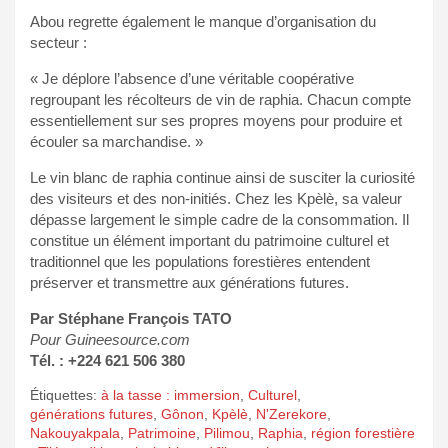
Abou regrette également le manque d’organisation du
secteur :
« Je déplore l’absence d’une véritable coopérative
regroupant les récolteurs de vin de raphia. Chacun compte
essentiellement sur ses propres moyens pour produire et
écouler sa marchandise. »
Le vin blanc de raphia continue ainsi de susciter la curiosité
des visiteurs et des non-initiés. Chez les Kpèlè, sa valeur
dépasse largement le simple cadre de la consommation. Il
constitue un élément important du patrimoine culturel et
traditionnel que les populations forestières entendent
préserver et transmettre aux générations futures.
Par Stéphane François TATO
Pour Guineesource.com
Tél. : +224 621 506 380
Étiquettes:
à la tasse : immersion
,
Culturel
,
générations futures
,
Gônon
,
Kpèlè
,
N'Zerekore
,
Nakouyakpala
,
Patrimoine
,
Pilimou
,
Raphia
,
région forestière