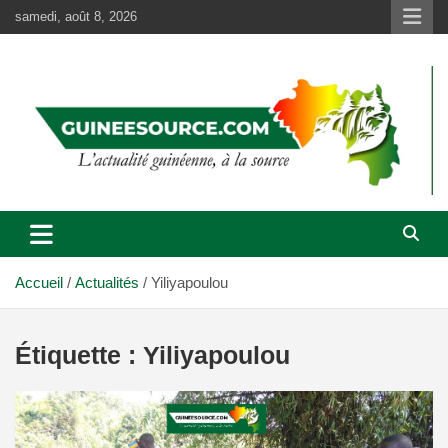
Aller
samedi, août 8, 2026
au
contenu
Accueil
Actualités
Yiliyapoulou
Étiquette :
Yiliyapoulou