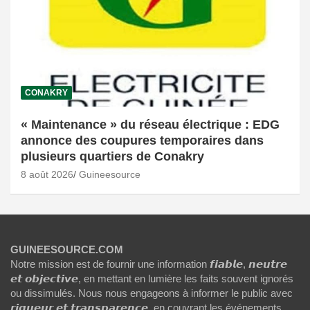
CONAKRY
« Maintenance » du réseau électrique : EDG
annonce des coupures temporaires dans
plusieurs quartiers de Conakry
8 août 2026
Guineesource
GUINEESOURCE.COM
Notre mission est de fournir une information 𝙛𝙞𝙖𝙗𝙡𝙚, 𝙣𝙚𝙪𝙩𝙧𝙚
𝙚𝙩 𝙤𝙗𝙟𝙚𝙘𝙩𝙞𝙫𝙚, en mettant en lumière les faits souvent ignorés
ou dissimulés. Nous nous engageons à informer le public avec
𝙧𝙞𝙜𝙪𝙚𝙪𝙧 𝙚𝙩 𝙩𝙧𝙖𝙣𝙨𝙥𝙖𝙧𝙚𝙣𝙘𝙚, en couvrant les événements