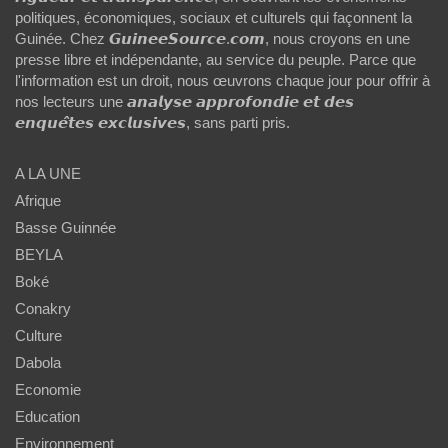
politiques, économiques, sociaux et culturels qui façonnent la
Guinée. Chez 𝙂𝙪𝙞𝙣𝙚𝙚𝙎𝙤𝙪𝙧𝙘𝙚.𝙘𝙤𝙢, nous croyons en une
presse libre et indépendante, au service du peuple. Parce que
l'information est un droit, nous œuvrons chaque jour pour offrir à
nos lecteurs une 𝙖𝙣𝙖𝙡𝙮𝙨𝙚 𝙖𝙥𝙥𝙧𝙤𝙛𝙤𝙣𝙙𝙞𝙚 𝙚𝙩 𝙙𝙚𝙨
𝙚𝙣𝙦𝙪𝙚̂𝙩𝙚𝙨 𝙚𝙭𝙘𝙡𝙪𝙨𝙞𝙫𝙚𝙨, sans parti pris.
A LA UNE
Afrique
Basse Guinnée
BEYLA
Boké
Conakry
Culture
Dabola
Economie
Education
Environnement