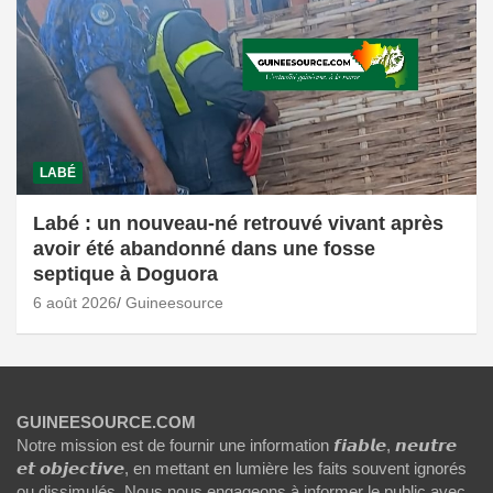
LABÉ
Labé : un nouveau-né retrouvé vivant après
avoir été abandonné dans une fosse
septique à Doguora
6 août 2026
Guineesource
GUINEESOURCE.COM
Notre mission est de fournir une information 𝙛𝙞𝙖𝙗𝙡𝙚, 𝙣𝙚𝙪𝙩𝙧𝙚
𝙚𝙩 𝙤𝙗𝙟𝙚𝙘𝙩𝙞𝙫𝙚, en mettant en lumière les faits souvent ignorés
ou dissimulés. Nous nous engageons à informer le public avec