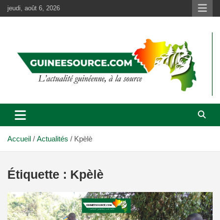
Aller
jeudi, août 6, 2026
au
contenu
Accueil
Actualités
Kpèlè
Étiquette :
Kpèlè