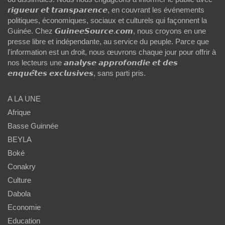
𝙧𝙞𝙜𝙪𝙚𝙪𝙧 𝙚𝙩 𝙩𝙧𝙖𝙣𝙨𝙥𝙖𝙧𝙚𝙣𝙘𝙚, en couvrant les événements
politiques, économiques, sociaux et culturels qui façonnent la
Guinée. Chez 𝙂𝙪𝙞𝙣𝙚𝙚𝙎𝙤𝙪𝙧𝙘𝙚.𝙘𝙤𝙢, nous croyons en une
presse libre et indépendante, au service du peuple. Parce que
l'information est un droit, nous œuvrons chaque jour pour offrir à
nos lecteurs une 𝙖𝙣𝙖𝙡𝙮𝙨𝙚 𝙖𝙥𝙥𝙧𝙤𝙛𝙤𝙣𝙙𝙞𝙚 𝙚𝙩 𝙙𝙚𝙨
𝙚𝙣𝙦𝙪𝙚̂𝙩𝙚𝙨 𝙚𝙭𝙘𝙡𝙪𝙨𝙞𝙫𝙚𝙨, sans parti pris.
A LA UNE
Afrique
Basse Guinnée
BEYLA
Boké
Conakry
Culture
Dabola
Economie
Education