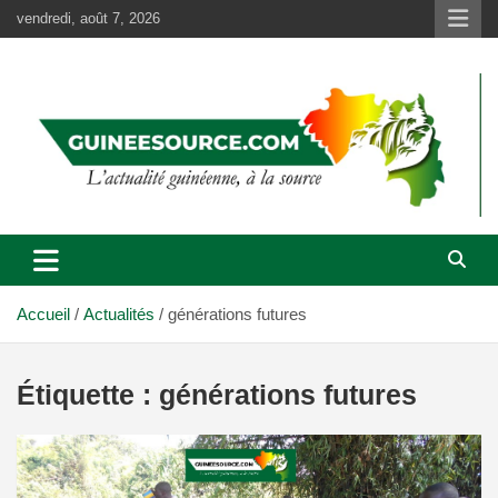
Aller
vendredi, août 7, 2026
au
contenu
Accueil
Actualités
générations futures
Étiquette :
générations futures