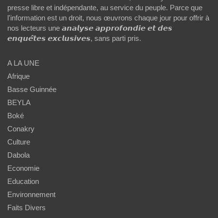
presse libre et indépendante, au service du peuple. Parce que
l'information est un droit, nous œuvrons chaque jour pour offrir à
nos lecteurs une 𝙖𝙣𝙖𝙡𝙮𝙨𝙚 𝙖𝙥𝙥𝙧𝙤𝙛𝙤𝙣𝙙𝙞𝙚 𝙚𝙩 𝙙𝙚𝙨
𝙚𝙣𝙦𝙪𝙚̂𝙩𝙚𝙨 𝙚𝙭𝙘𝙡𝙪𝙨𝙞𝙫𝙚𝙨, sans parti pris.
A LA UNE
Afrique
Basse Guinnée
BEYLA
Boké
Conakry
Culture
Dabola
Economie
Education
Environnement
Faits Divers