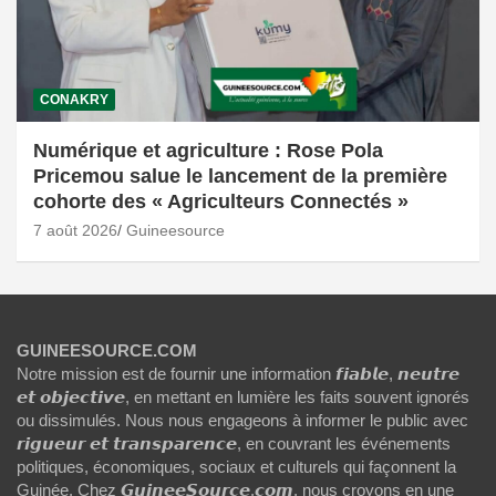
CONAKRY
Numérique et agriculture : Rose Pola
Pricemou salue le lancement de la première
cohorte des « Agriculteurs Connectés »
7 août 2026
Guineesource
GUINEESOURCE.COM
Notre mission est de fournir une information 𝙛𝙞𝙖𝙗𝙡𝙚, 𝙣𝙚𝙪𝙩𝙧𝙚
𝙚𝙩 𝙤𝙗𝙟𝙚𝙘𝙩𝙞𝙫𝙚, en mettant en lumière les faits souvent ignorés
ou dissimulés. Nous nous engageons à informer le public avec
𝙧𝙞𝙜𝙪𝙚𝙪𝙧 𝙚𝙩 𝙩𝙧𝙖𝙣𝙨𝙥𝙖𝙧𝙚𝙣𝙘𝙚, en couvrant les événements
politiques, économiques, sociaux et culturels qui façonnent la
Guinée. Chez 𝙂𝙪𝙞𝙣𝙚𝙚𝙎𝙤𝙪𝙧𝙘𝙚.𝙘𝙤𝙢, nous croyons en une