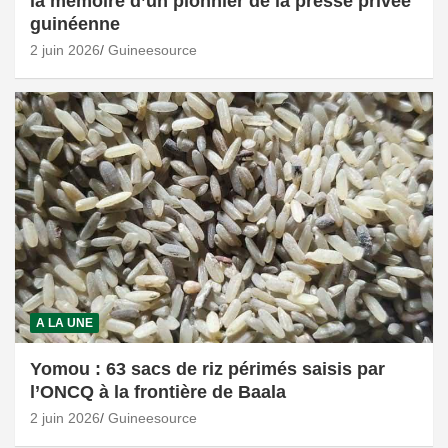
la mémoire d’un pionnier de la presse privée
guinéenne
2 juin 2026
Guineesource
A LA UNE
Yomou : 63 sacs de riz périmés saisis par
l’ONCQ à la frontière de Baala
2 juin 2026
Guineesource