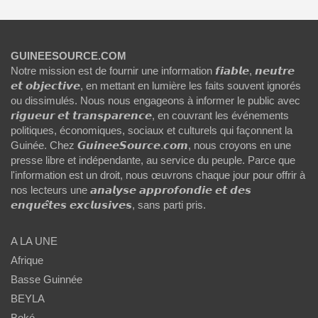
GUINEESOURCE.COM
Notre mission est de fournir une information 𝙛𝙞𝙖𝙗𝙡𝙚, 𝙣𝙚𝙪𝙩𝙧𝙚
𝙚𝙩 𝙤𝙗𝙟𝙚𝙘𝙩𝙞𝙫𝙚, en mettant en lumière les faits souvent ignorés
ou dissimulés. Nous nous engageons à informer le public avec
𝙧𝙞𝙜𝙪𝙚𝙪𝙧 𝙚𝙩 𝙩𝙧𝙖𝙣𝙨𝙥𝙖𝙧𝙚𝙣𝙘𝙚, en couvrant les événements
politiques, économiques, sociaux et culturels qui façonnent la
Guinée. Chez 𝙂𝙪𝙞𝙣𝙚𝙚𝙎𝙤𝙪𝙧𝙘𝙚.𝙘𝙤𝙢, nous croyons en une
presse libre et indépendante, au service du peuple. Parce que
l'information est un droit, nous œuvrons chaque jour pour offrir à
nos lecteurs une 𝙖𝙣𝙖𝙡𝙮𝙨𝙚 𝙖𝙥𝙥𝙧𝙤𝙛𝙤𝙣𝙙𝙞𝙚 𝙚𝙩 𝙙𝙚𝙨
𝙚𝙣𝙦𝙪𝙚̂𝙩𝙚𝙨 𝙚𝙭𝙘𝙡𝙪𝙨𝙞𝙫𝙚𝙨, sans parti pris.
A LA UNE
Afrique
Basse Guinnée
BEYLA
Boké