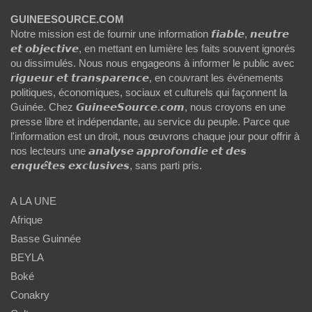
GUINEESOURCE.COM
Notre mission est de fournir une information 𝙛𝙞𝙖𝙗𝙡𝙚, 𝙣𝙚𝙪𝙩𝙧𝙚
𝙚𝙩 𝙤𝙗𝙟𝙚𝙘𝙩𝙞𝙫𝙚, en mettant en lumière les faits souvent ignorés
ou dissimulés. Nous nous engageons à informer le public avec
𝙧𝙞𝙜𝙪𝙚𝙪𝙧 𝙚𝙩 𝙩𝙧𝙖𝙣𝙨𝙥𝙖𝙧𝙚𝙣𝙘𝙚, en couvrant les événements
politiques, économiques, sociaux et culturels qui façonnent la
Guinée. Chez 𝙂𝙪𝙞𝙣𝙚𝙚𝙎𝙤𝙪𝙧𝙘𝙚.𝙘𝙤𝙢, nous croyons en une
presse libre et indépendante, au service du peuple. Parce que
l'information est un droit, nous œuvrons chaque jour pour offrir à
nos lecteurs une 𝙖𝙣𝙖𝙡𝙮𝙨𝙚 𝙖𝙥𝙥𝙧𝙤𝙛𝙤𝙣𝙙𝙞𝙚 𝙚𝙩 𝙙𝙚𝙨
𝙚𝙣𝙦𝙪𝙚̂𝙩𝙚𝙨 𝙚𝙭𝙘𝙡𝙪𝙨𝙞𝙫𝙚𝙨, sans parti pris.
A LA UNE
Afrique
Basse Guinnée
BEYLA
Boké
Conakry