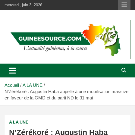
Aller
mercredi, juin 3, 2026
au
contenu
Accueil
A LA UNE
N’Zérékoré : Augustin Haba appelle à une mobilisation massive
en faveur de la GMD et du parti ND le 31 mai
A LA UNE
N’Zérékoré : Augustin Haba