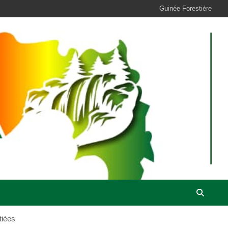
Guinée Forestière
tiées