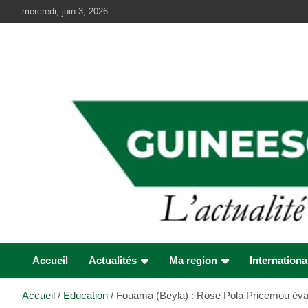
Aller
mercredi, juin 3, 2026
au
contenu
Accueil
Actualités
Ma region
Internationa
Accueil
Education
Fouama (Beyla) : Rose Pola Pricemou évalue