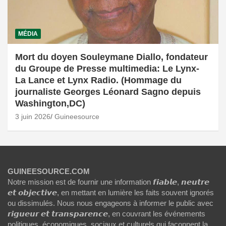
MÉDIA
Mort du doyen Souleymane Diallo, fondateur
du Groupe de Presse multimedia: Le Lynx-
La Lance et Lynx Radio. (Hommage du
journaliste Georges Léonard Sagno depuis
Washington,DC)
3 juin 2026
Guineesource
GUINEESOURCE.COM
Notre mission est de fournir une information 𝙛𝙞𝙖𝙗𝙡𝙚, 𝙣𝙚𝙪𝙩𝙧𝙚
𝙚𝙩 𝙤𝙗𝙟𝙚𝙘𝙩𝙞𝙫𝙚, en mettant en lumière les faits souvent ignorés
ou dissimulés. Nous nous engageons à informer le public avec
𝙧𝙞𝙜𝙪𝙚𝙪𝙧 𝙚𝙩 𝙩𝙧𝙖𝙣𝙨𝙥𝙖𝙧𝙚𝙣𝙘𝙚, en couvrant les événements
politiques, économiques, sociaux et culturels qui façonnent la