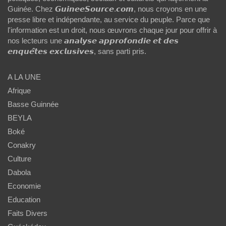
Guinée. Chez 𝙂𝙪𝙞𝙣𝙚𝙚𝙎𝙤𝙪𝙧𝙘𝙚.𝙘𝙤𝙢, nous croyons en une
presse libre et indépendante, au service du peuple. Parce que
l'information est un droit, nous œuvrons chaque jour pour offrir à
nos lecteurs une 𝙖𝙣𝙖𝙡𝙮𝙨𝙚 𝙖𝙥𝙥𝙧𝙤𝙛𝙤𝙣𝙙𝙞𝙚 𝙚𝙩 𝙙𝙚𝙨
𝙚𝙣𝙦𝙪𝙚̂𝙩𝙚𝙨 𝙚𝙭𝙘𝙡𝙪𝙨𝙞𝙫𝙚𝙨, sans parti pris.
A LA UNE
Afrique
Basse Guinnée
BEYLA
Boké
Conakry
Culture
Dabola
Economie
Education
Faits Divers