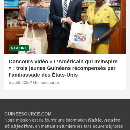
A LA UNE
Concours vidéo « L’Américain qui m’inspire
» : trois jeunes Guinéens récompensés par
l’ambassade des États-Unis
5 août 2026
Guineesource
GUINEESOURCE.COM
Notre mission est de fournir une information 𝙛𝙞𝙖𝙗𝙡𝙚, 𝙣𝙚𝙪𝙩𝙧𝙚
𝙚𝙩 𝙤𝙗𝙟𝙚𝙘𝙩𝙞𝙫𝙚, en mettant en lumière les faits souvent ignorés