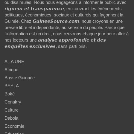
ou dissimulés. Nous nous engageons à informer le public avec
𝙧𝙞𝙜𝙪𝙚𝙪𝙧 𝙚𝙩 𝙩𝙧𝙖𝙣𝙨𝙥𝙖𝙧𝙚𝙣𝙘𝙚, en couvrant les événements
politiques, économiques, sociaux et culturels qui façonnent la
Guinée. Chez 𝙂𝙪𝙞𝙣𝙚𝙚𝙎𝙤𝙪𝙧𝙘𝙚.𝙘𝙤𝙢, nous croyons en une
presse libre et indépendante, au service du peuple. Parce que
l'information est un droit, nous œuvrons chaque jour pour offrir à
nos lecteurs une 𝙖𝙣𝙖𝙡𝙮𝙨𝙚 𝙖𝙥𝙥𝙧𝙤𝙛𝙤𝙣𝙙𝙞𝙚 𝙚𝙩 𝙙𝙚𝙨
𝙚𝙣𝙦𝙪𝙚̂𝙩𝙚𝙨 𝙚𝙭𝙘𝙡𝙪𝙨𝙞𝙫𝙚𝙨, sans parti pris.
A LA UNE
Afrique
Basse Guinnée
BEYLA
Boké
Conakry
Culture
Dabola
Economie