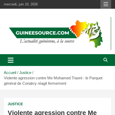
Aller
mercredi, juin 10, 2026
au
contenu
Accueil
Justice
Violente agression contre Me Mohamed Traoré : le Parquet
général de Conakry réagit fermement
JUSTICE
Violente agression contre Me