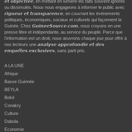
𝙚𝙩 𝙤𝙗𝙟𝙚𝙘𝙩𝙞𝙫𝙚, en mettant en lumière les faits souvent ignorés
ou dissimulés. Nous nous engageons à informer le public avec
𝙧𝙞𝙜𝙪𝙚𝙪𝙧 𝙚𝙩 𝙩𝙧𝙖𝙣𝙨𝙥𝙖𝙧𝙚𝙣𝙘𝙚, en couvrant les événements
politiques, économiques, sociaux et culturels qui façonnent la
Guinée. Chez 𝙂𝙪𝙞𝙣𝙚𝙚𝙎𝙤𝙪𝙧𝙘𝙚.𝙘𝙤𝙢, nous croyons en une
presse libre et indépendante, au service du peuple. Parce que
l'information est un droit, nous œuvrons chaque jour pour offrir à
nos lecteurs une 𝙖𝙣𝙖𝙡𝙮𝙨𝙚 𝙖𝙥𝙥𝙧𝙤𝙛𝙤𝙣𝙙𝙞𝙚 𝙚𝙩 𝙙𝙚𝙨
𝙚𝙣𝙦𝙪𝙚̂𝙩𝙚𝙨 𝙚𝙭𝙘𝙡𝙪𝙨𝙞𝙫𝙚𝙨, sans parti pris.
A LA UNE
Afrique
Basse Guinnée
BEYLA
Boké
Conakry
Culture
Dabola
Economie