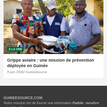
A LA UNE
Grippe aviaire : une mission de prévention
déployée en Guinée
8 juin 2026
Guineesource
GUINEESOURCE.COM
Notre mission est de fournir une information 𝙛𝙞𝙖𝙗𝙡𝙚, 𝙣𝙚𝙪𝙩𝙧𝙚