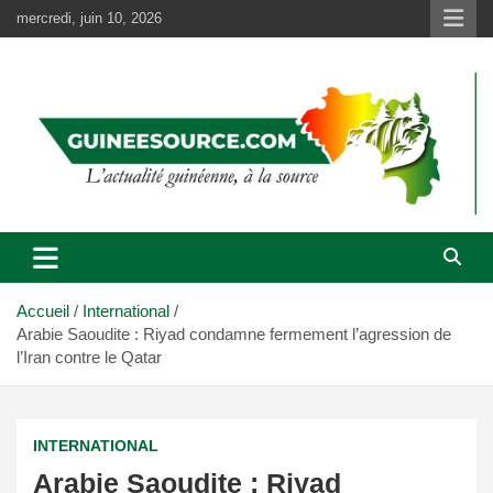
Aller
mercredi, juin 10, 2026
au
contenu
Accueil
International
Arabie Saoudite : Riyad condamne fermement l’agression de
l’Iran contre le Qatar
INTERNATIONAL
Arabie Saoudite : Riyad