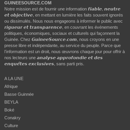
GUINEESOURCE.COM
Notre mission est de fournir une information 𝙛𝙞𝙖𝙗𝙡𝙚, 𝙣𝙚𝙪𝙩𝙧𝙚
𝙚𝙩 𝙤𝙗𝙟𝙚𝙘𝙩𝙞𝙫𝙚, en mettant en lumière les faits souvent ignorés
ou dissimulés. Nous nous engageons à informer le public avec
𝙧𝙞𝙜𝙪𝙚𝙪𝙧 𝙚𝙩 𝙩𝙧𝙖𝙣𝙨𝙥𝙖𝙧𝙚𝙣𝙘𝙚, en couvrant les événements
politiques, économiques, sociaux et culturels qui façonnent la
Guinée. Chez 𝙂𝙪𝙞𝙣𝙚𝙚𝙎𝙤𝙪𝙧𝙘𝙚.𝙘𝙤𝙢, nous croyons en une
presse libre et indépendante, au service du peuple. Parce que
l'information est un droit, nous œuvrons chaque jour pour offrir à
nos lecteurs une 𝙖𝙣𝙖𝙡𝙮𝙨𝙚 𝙖𝙥𝙥𝙧𝙤𝙛𝙤𝙣𝙙𝙞𝙚 𝙚𝙩 𝙙𝙚𝙨
𝙚𝙣𝙦𝙪𝙚̂𝙩𝙚𝙨 𝙚𝙭𝙘𝙡𝙪𝙨𝙞𝙫𝙚𝙨, sans parti pris.
A LA UNE
Afrique
Basse Guinnée
BEYLA
Boké
Conakry
Culture