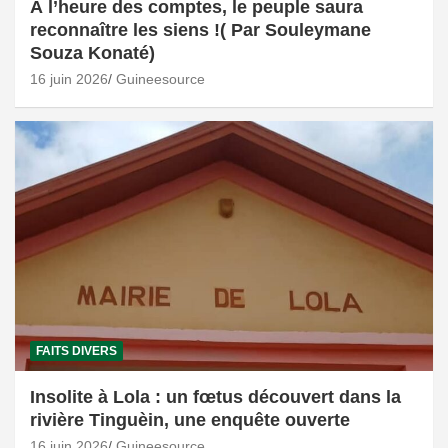
À l’heure des comptes, le peuple saura
reconnaître les siens !( Par Souleymane
Souza Konaté)
16 juin 2026
Guineesource
FAITS DIVERS
Insolite à Lola : un fœtus découvert dans la
rivière Tinguèin, une enquête ouverte
16 juin 2026
Guineesource