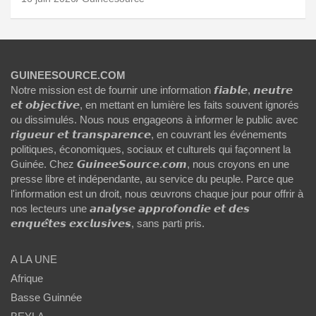
GUINEESOURCE.COM
Notre mission est de fournir une information 𝙛𝙞𝙖𝙗𝙡𝙚, 𝙣𝙚𝙪𝙩𝙧𝙚
𝙚𝙩 𝙤𝙗𝙟𝙚𝙘𝙩𝙞𝙫𝙚, en mettant en lumière les faits souvent ignorés
ou dissimulés. Nous nous engageons à informer le public avec
𝙧𝙞𝙜𝙪𝙚𝙪𝙧 𝙚𝙩 𝙩𝙧𝙖𝙣𝙨𝙥𝙖𝙧𝙚𝙣𝙘𝙚, en couvrant les événements
politiques, économiques, sociaux et culturels qui façonnent la
Guinée. Chez 𝙂𝙪𝙞𝙣𝙚𝙚𝙎𝙤𝙪𝙧𝙘𝙚.𝙘𝙤𝙢, nous croyons en une
presse libre et indépendante, au service du peuple. Parce que
l'information est un droit, nous œuvrons chaque jour pour offrir à
nos lecteurs une 𝙖𝙣𝙖𝙡𝙮𝙨𝙚 𝙖𝙥𝙥𝙧𝙤𝙛𝙤𝙣𝙙𝙞𝙚 𝙚𝙩 𝙙𝙚𝙨
𝙚𝙣𝙦𝙪𝙚̂𝙩𝙚𝙨 𝙚𝙭𝙘𝙡𝙪𝙨𝙞𝙫𝙚𝙨, sans parti pris.
A LA UNE
Afrique
Basse Guinnée