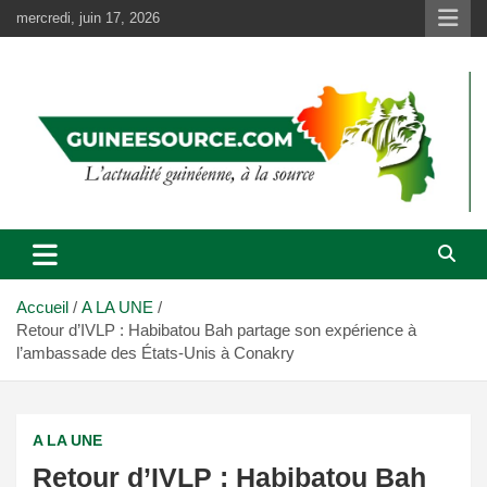
Aller
mercredi, juin 17, 2026
au
contenu
Accueil
A LA UNE
Retour d’IVLP : Habibatou Bah partage son expérience à
l’ambassade des États-Unis à Conakry
A LA UNE
Retour d’IVLP : Habibatou Bah