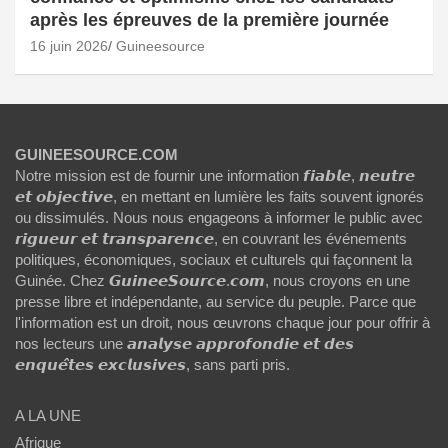
après les épreuves de la première journée
16 juin 2026
Guineesource
GUINEESOURCE.COM
Notre mission est de fournir une information 𝙛𝙞𝙖𝙗𝙡𝙚, 𝙣𝙚𝙪𝙩𝙧𝙚
𝙚𝙩 𝙤𝙗𝙟𝙚𝙘𝙩𝙞𝙫𝙚, en mettant en lumière les faits souvent ignorés
ou dissimulés. Nous nous engageons à informer le public avec
𝙧𝙞𝙜𝙪𝙚𝙪𝙧 𝙚𝙩 𝙩𝙧𝙖𝙣𝙨𝙥𝙖𝙧𝙚𝙣𝙘𝙚, en couvrant les événements
politiques, économiques, sociaux et culturels qui façonnent la
Guinée. Chez 𝙂𝙪𝙞𝙣𝙚𝙚𝙎𝙤𝙪𝙧𝙘𝙚.𝙘𝙤𝙢, nous croyons en une
presse libre et indépendante, au service du peuple. Parce que
l'information est un droit, nous œuvrons chaque jour pour offrir à
nos lecteurs une 𝙖𝙣𝙖𝙡𝙮𝙨𝙚 𝙖𝙥𝙥𝙧𝙤𝙛𝙤𝙣𝙙𝙞𝙚 𝙚𝙩 𝙙𝙚𝙨
𝙚𝙣𝙦𝙪𝙚̂𝙩𝙚𝙨 𝙚𝙭𝙘𝙡𝙪𝙨𝙞𝙫𝙚𝙨, sans parti pris.
A LA UNE
Afrique