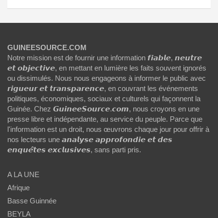
GUINEESOURCE.COM
Notre mission est de fournir une information 𝙛𝙞𝙖𝙗𝙡𝙚, 𝙣𝙚𝙪𝙩𝙧𝙚
𝙚𝙩 𝙤𝙗𝙟𝙚𝙘𝙩𝙞𝙫𝙚, en mettant en lumière les faits souvent ignorés
ou dissimulés. Nous nous engageons à informer le public avec
𝙧𝙞𝙜𝙪𝙚𝙪𝙧 𝙚𝙩 𝙩𝙧𝙖𝙣𝙨𝙥𝙖𝙧𝙚𝙣𝙘𝙚, en couvrant les événements
politiques, économiques, sociaux et culturels qui façonnent la
Guinée. Chez 𝙂𝙪𝙞𝙣𝙚𝙚𝙎𝙤𝙪𝙧𝙘𝙚.𝙘𝙤𝙢, nous croyons en une
presse libre et indépendante, au service du peuple. Parce que
l'information est un droit, nous œuvrons chaque jour pour offrir à
nos lecteurs une 𝙖𝙣𝙖𝙡𝙮𝙨𝙚 𝙖𝙥𝙥𝙧𝙤𝙛𝙤𝙣𝙙𝙞𝙚 𝙚𝙩 𝙙𝙚𝙨
𝙚𝙣𝙦𝙪𝙚̂𝙩𝙚𝙨 𝙚𝙭𝙘𝙡𝙪𝙨𝙞𝙫𝙚𝙨, sans parti pris.
A LA UNE
Afrique
Basse Guinnée
BEYLA