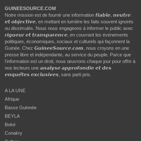
GUINEESOURCE.COM
Notre mission est de fournir une information 𝙛𝙞𝙖𝙗𝙡𝙚, 𝙣𝙚𝙪𝙩𝙧𝙚
𝙚𝙩 𝙤𝙗𝙟𝙚𝙘𝙩𝙞𝙫𝙚, en mettant en lumière les faits souvent ignorés
ou dissimulés. Nous nous engageons à informer le public avec
𝙧𝙞𝙜𝙪𝙚𝙪𝙧 𝙚𝙩 𝙩𝙧𝙖𝙣𝙨𝙥𝙖𝙧𝙚𝙣𝙘𝙚, en couvrant les événements
politiques, économiques, sociaux et culturels qui façonnent la
Guinée. Chez 𝙂𝙪𝙞𝙣𝙚𝙚𝙎𝙤𝙪𝙧𝙘𝙚.𝙘𝙤𝙢, nous croyons en une
presse libre et indépendante, au service du peuple. Parce que
l'information est un droit, nous œuvrons chaque jour pour offrir à
nos lecteurs une 𝙖𝙣𝙖𝙡𝙮𝙨𝙚 𝙖𝙥𝙥𝙧𝙤𝙛𝙤𝙣𝙙𝙞𝙚 𝙚𝙩 𝙙𝙚𝙨
𝙚𝙣𝙦𝙪𝙚̂𝙩𝙚𝙨 𝙚𝙭𝙘𝙡𝙪𝙨𝙞𝙫𝙚𝙨, sans parti pris.
A LA UNE
Afrique
Basse Guinnée
BEYLA
Boké
Conakry