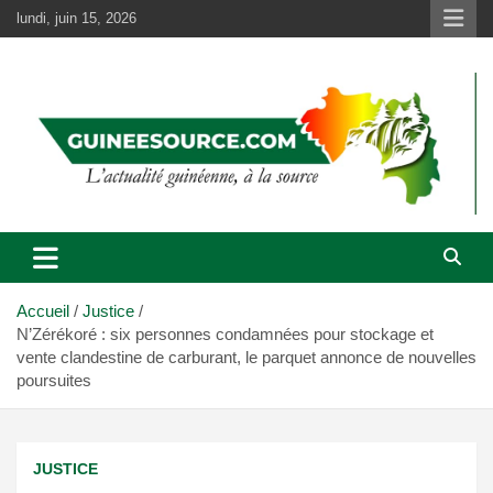
Aller
lundi, juin 15, 2026
au
contenu
Accueil
Justice
N’Zérékoré : six personnes condamnées pour stockage et
vente clandestine de carburant, le parquet annonce de nouvelles
poursuites
JUSTICE