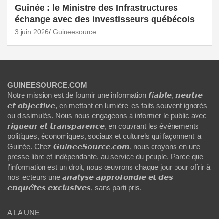
Guinée : le Ministre des Infrastructures
échange avec des investisseurs québécois
3 juin 2026
Guineesource
GUINEESOURCE.COM
Notre mission est de fournir une information 𝙛𝙞𝙖𝙗𝙡𝙚, 𝙣𝙚𝙪𝙩𝙧𝙚
𝙚𝙩 𝙤𝙗𝙟𝙚𝙘𝙩𝙞𝙫𝙚, en mettant en lumière les faits souvent ignorés
ou dissimulés. Nous nous engageons à informer le public avec
𝙧𝙞𝙜𝙪𝙚𝙪𝙧 𝙚𝙩 𝙩𝙧𝙖𝙣𝙨𝙥𝙖𝙧𝙚𝙣𝙘𝙚, en couvrant les événements
politiques, économiques, sociaux et culturels qui façonnent la
Guinée. Chez 𝙂𝙪𝙞𝙣𝙚𝙚𝙎𝙤𝙪𝙧𝙘𝙚.𝙘𝙤𝙢, nous croyons en une
presse libre et indépendante, au service du peuple. Parce que
l'information est un droit, nous œuvrons chaque jour pour offrir à
nos lecteurs une 𝙖𝙣𝙖𝙡𝙮𝙨𝙚 𝙖𝙥𝙥𝙧𝙤𝙛𝙤𝙣𝙙𝙞𝙚 𝙚𝙩 𝙙𝙚𝙨
𝙚𝙣𝙦𝙪𝙚̂𝙩𝙚𝙨 𝙚𝙭𝙘𝙡𝙪𝙨𝙞𝙫𝙚𝙨, sans parti pris.
A LA UNE