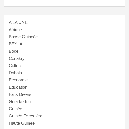
A LA UNE
Afrique
Basse Guinnée
BEYLA
Boké
Conakry
Culture
Dabola
Economie
Education
Faits Divers
Guéckédou
Guinée
Guinée Forestière
Haute Guinée