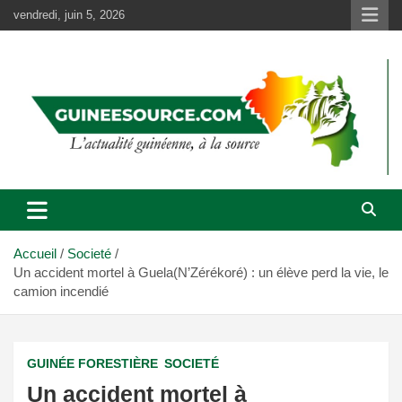
Aller
vendredi, juin 5, 2026
au
contenu
Accueil
Societé
Un accident mortel à Guela(N’Zérékoré) : un élève perd la vie, le
camion incendié
GUINÉE FORESTIÈRE
SOCIETÉ
Un accident mortel à