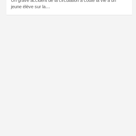
Un grave accident de la circulation a coûté la vie à un
jeune élève sur la…