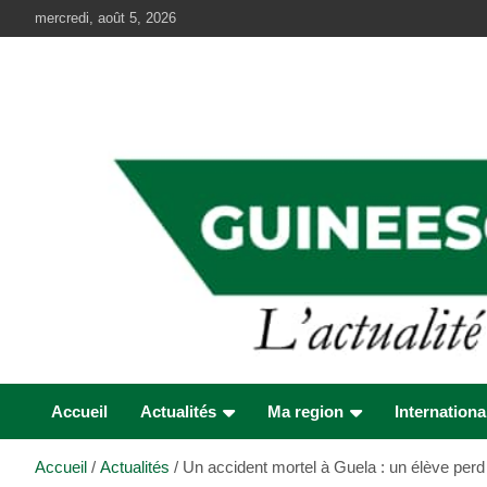
Aller
mercredi, août 5, 2026
au
contenu
Accueil
Actualités
Ma region
Internationa
Accueil
Actualités
Un accident mortel à Guela : un élève perd 