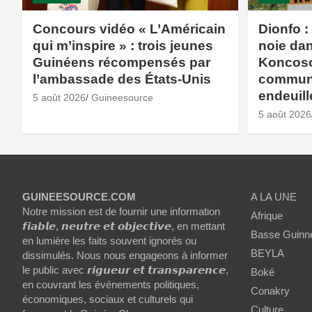
Concours vidéo « L’Américain
Dionfo :
qui m’inspire » : trois jeunes
noie dan
Guinéens récompensés par
Koncoso
l’ambassade des États-Unis
commun
endeuill
5 août 2026
Guineesource
5 août 2026
GUINEESOURCE.COM
A LA UNE
Notre mission est de fournir une information
Afrique
𝙛𝙞𝙖𝙗𝙡𝙚, 𝙣𝙚𝙪𝙩𝙧𝙚 𝙚𝙩 𝙤𝙗𝙟𝙚𝙘𝙩𝙞𝙫𝙚, en mettant
Basse Guinn
en lumière les faits souvent ignorés ou
BEYLA
dissimulés. Nous nous engageons à informer
le public avec 𝙧𝙞𝙜𝙪𝙚𝙪𝙧 𝙚𝙩 𝙩𝙧𝙖𝙣𝙨𝙥𝙖𝙧𝙚𝙣𝙘𝙚,
Boké
en couvrant les événements politiques,
Conakry
économiques, sociaux et culturels qui
Culture