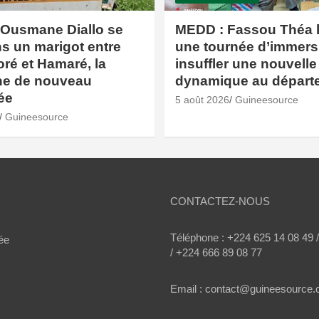
 Ousmane Diallo se
MEDD : Fassou Théa 
s un marigot entre
une tournée d’immers
ré et Hamaré, la
insuffler une nouvelle
e de nouveau
dynamique au départ
ée
5 août 2026
Guineesource
Guineesource
CONTACTEZ-NOUS
Téléphone : +224 625 14 08 49 
ée
/ +224 666 89 08 77
Email : contact@guineesource