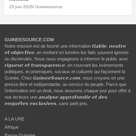
29 juin 2026
Guineesource
GUINEESOURCE.COM
Notre mission est de fournir une information 𝙛𝙞𝙖𝙗𝙡𝙚, 𝙣𝙚𝙪𝙩𝙧𝙚
𝙚𝙩 𝙤𝙗𝙟𝙚𝙘𝙩𝙞𝙫𝙚, en mettant en lumière les faits souvent ignorés
ou dissimulés. Nous nous engageons à informer le public avec
𝙧𝙞𝙜𝙪𝙚𝙪𝙧 𝙚𝙩 𝙩𝙧𝙖𝙣𝙨𝙥𝙖𝙧𝙚𝙣𝙘𝙚, en couvrant les événements
politiques, économiques, sociaux et culturels qui façonnent la
Guinée. Chez 𝙂𝙪𝙞𝙣𝙚𝙚𝙎𝙤𝙪𝙧𝙘𝙚.𝙘𝙤𝙢, nous croyons en une
presse libre et indépendante, au service du peuple. Parce que
l'information est un droit, nous œuvrons chaque jour pour offrir à
nos lecteurs une 𝙖𝙣𝙖𝙡𝙮𝙨𝙚 𝙖𝙥𝙥𝙧𝙤𝙛𝙤𝙣𝙙𝙞𝙚 𝙚𝙩 𝙙𝙚𝙨
𝙚𝙣𝙦𝙪𝙚̂𝙩𝙚𝙨 𝙚𝙭𝙘𝙡𝙪𝙨𝙞𝙫𝙚𝙨, sans parti pris.
A LA UNE
Afrique
Basse Guinnée