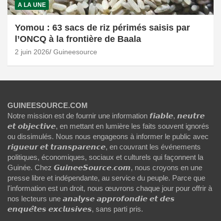
A LA UNE
Yomou : 63 sacs de riz périmés saisis par
l’ONCQ à la frontière de Baala
2 juin 2026
Guineesource
GUINEESOURCE.COM
Notre mission est de fournir une information 𝙛𝙞𝙖𝙗𝙡𝙚, 𝙣𝙚𝙪𝙩𝙧𝙚
𝙚𝙩 𝙤𝙗𝙟𝙚𝙘𝙩𝙞𝙫𝙚, en mettant en lumière les faits souvent ignorés
ou dissimulés. Nous nous engageons à informer le public avec
𝙧𝙞𝙜𝙪𝙚𝙪𝙧 𝙚𝙩 𝙩𝙧𝙖𝙣𝙨𝙥𝙖𝙧𝙚𝙣𝙘𝙚, en couvrant les événements
politiques, économiques, sociaux et culturels qui façonnent la
Guinée. Chez 𝙂𝙪𝙞𝙣𝙚𝙚𝙎𝙤𝙪𝙧𝙘𝙚.𝙘𝙤𝙢, nous croyons en une
presse libre et indépendante, au service du peuple. Parce que
l'information est un droit, nous œuvrons chaque jour pour offrir à
nos lecteurs une 𝙖𝙣𝙖𝙡𝙮𝙨𝙚 𝙖𝙥𝙥𝙧𝙤𝙛𝙤𝙣𝙙𝙞𝙚 𝙚𝙩 𝙙𝙚𝙨
𝙚𝙣𝙦𝙪𝙚̂𝙩𝙚𝙨 𝙚𝙭𝙘𝙡𝙪𝙨𝙞𝙫𝙚𝙨, sans parti pris.