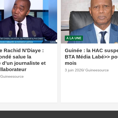
A LA UNE
e Rachid N’Diaye :
Guinée : la HAC susp
ondé salue la
BTA Média Labé>> po
d’un journaliste et
mois
ollaborateur
3 juin 2026
Guineesource
Guineesource