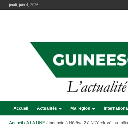
Aller
jeudi, juin 4, 2026
au
contenu
Accueil
Actualités
Ma region
Internationa
Accueil
A LA UNE
Incendie à Hôrôya 2 à N’Zérékoré : un bâti