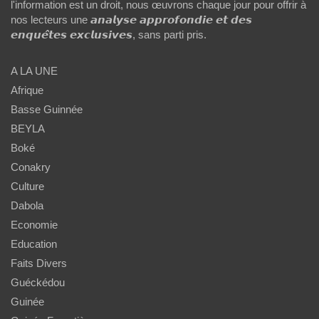
l'information est un droit, nous œuvrons chaque jour pour offrir à
nos lecteurs une 𝙖𝙣𝙖𝙡𝙮𝙨𝙚 𝙖𝙥𝙥𝙧𝙤𝙛𝙤𝙣𝙙𝙞𝙚 𝙚𝙩 𝙙𝙚𝙨
𝙚𝙣𝙦𝙪𝙚̂𝙩𝙚𝙨 𝙚𝙭𝙘𝙡𝙪𝙨𝙞𝙫𝙚𝙨, sans parti pris.
A LA UNE
Afrique
Basse Guinnée
BEYLA
Boké
Conakry
Culture
Dabola
Economie
Education
Faits Divers
Guéckédou
Guinée