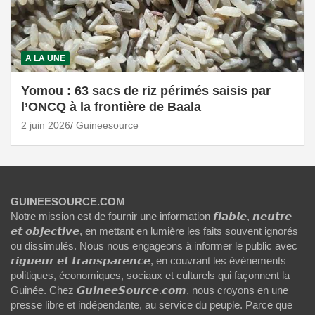
A LA UNE
Yomou : 63 sacs de riz périmés saisis par
l’ONCQ à la frontière de Baala
2 juin 2026
Guineesource
GUINEESOURCE.COM
Notre mission est de fournir une information 𝙛𝙞𝙖𝙗𝙡𝙚, 𝙣𝙚𝙪𝙩𝙧𝙚
𝙚𝙩 𝙤𝙗𝙟𝙚𝙘𝙩𝙞𝙫𝙚, en mettant en lumière les faits souvent ignorés
ou dissimulés. Nous nous engageons à informer le public avec
𝙧𝙞𝙜𝙪𝙚𝙪𝙧 𝙚𝙩 𝙩𝙧𝙖𝙣𝙨𝙥𝙖𝙧𝙚𝙣𝙘𝙚, en couvrant les événements
politiques, économiques, sociaux et culturels qui façonnent la
Guinée. Chez 𝙂𝙪𝙞𝙣𝙚𝙚𝙎𝙤𝙪𝙧𝙘𝙚.𝙘𝙤𝙢, nous croyons en une
presse libre et indépendante, au service du peuple. Parce que