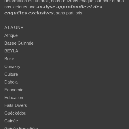
l'information est un droit, nous œuvrons chaque jour pour offrir à
nos lecteurs une 𝙖𝙣𝙖𝙡𝙮𝙨𝙚 𝙖𝙥𝙥𝙧𝙤𝙛𝙤𝙣𝙙𝙞𝙚 𝙚𝙩 𝙙𝙚𝙨
𝙚𝙣𝙦𝙪𝙚̂𝙩𝙚𝙨 𝙚𝙭𝙘𝙡𝙪𝙨𝙞𝙫𝙚𝙨, sans parti pris.
A LA UNE
Afrique
Basse Guinnée
BEYLA
Boké
Conakry
Culture
Dabola
Economie
Education
Faits Divers
Guéckédou
Guinée
Guinée Forestière