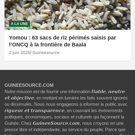
A LA UNE
Yomou : 63 sacs de riz périmés saisis par
l’ONCQ à la frontière de Baala
2 juin 2026
Guineesource
GUINEESOURCE.COM
Notre mission est de fournir une information 𝙛𝙞𝙖𝙗𝙡𝙚, 𝙣𝙚𝙪𝙩𝙧𝙚
𝙚𝙩 𝙤𝙗𝙟𝙚𝙘𝙩𝙞𝙫𝙚, en mettant en lumière les faits souvent ignorés
ou dissimulés. Nous nous engageons à informer le public avec
𝙧𝙞𝙜𝙪𝙚𝙪𝙧 𝙚𝙩 𝙩𝙧𝙖𝙣𝙨𝙥𝙖𝙧𝙚𝙣𝙘𝙚, en couvrant les événements
politiques, économiques, sociaux et culturels qui façonnent la
Guinée. Chez 𝙂𝙪𝙞𝙣𝙚𝙚𝙎𝙤𝙪𝙧𝙘𝙚.𝙘𝙤𝙢, nous croyons en une
presse libre et indépendante, au service du peuple. Parce que