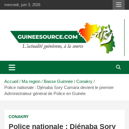
Aller
mercredi, juin 3, 2026
au
contenu
Accueil
Ma region
Basse Guinnée
Conakry
Police nationale : Djénaba Sory Camara devient le premier
Administrateur général de Police en Guinée
CONAKRY
Police nationale : Djénaba Sory