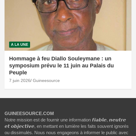
A LA UNE
Hommage à feu Diallo Souleymane : un
symposium prévu le 11 juin au Palais du
Peuple
7 juin 2026
Guineesource
GUINEESOURCE.COM
Notre mission est de fournir une information 𝙛𝙞𝙖𝙗𝙡𝙚, 𝙣𝙚𝙪𝙩𝙧𝙚
𝙚𝙩 𝙤𝙗𝙟𝙚𝙘𝙩𝙞𝙫𝙚, en mettant en lumière les faits souvent ignorés
ou dissimulés. Nous nous engageons à informer le public avec