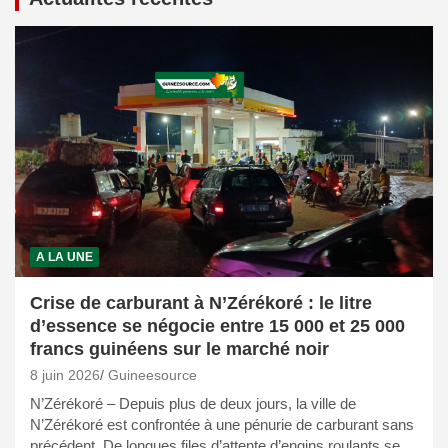
A LA UNE
Crise de carburant à N’Zérékoré : le litre
d’essence se négocie entre 15 000 et 25 000
francs guinéens sur le marché noir
8 juin 2026
Guineesource
N’Zérékoré – Depuis plus de deux jours, la ville de
N’Zérékoré est confrontée à une pénurie de carburant sans
précédent. De longues files d’attente d’engins roulants se