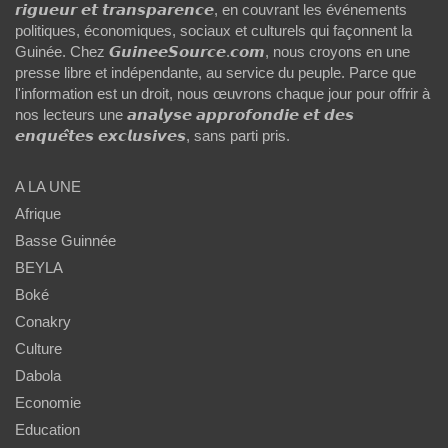
𝙧𝙞𝙜𝙪𝙚𝙪𝙧 𝙚𝙩 𝙩𝙧𝙖𝙣𝙨𝙥𝙖𝙧𝙚𝙣𝙘𝙚, en couvrant les événements
politiques, économiques, sociaux et culturels qui façonnent la
Guinée. Chez 𝙂𝙪𝙞𝙣𝙚𝙚𝙎𝙤𝙪𝙧𝙘𝙚.𝙘𝙤𝙢, nous croyons en une
presse libre et indépendante, au service du peuple. Parce que
l'information est un droit, nous œuvrons chaque jour pour offrir à
nos lecteurs une 𝙖𝙣𝙖𝙡𝙮𝙨𝙚 𝙖𝙥𝙥𝙧𝙤𝙛𝙤𝙣𝙙𝙞𝙚 𝙚𝙩 𝙙𝙚𝙨
𝙚𝙣𝙦𝙪𝙚̂𝙩𝙚𝙨 𝙚𝙭𝙘𝙡𝙪𝙨𝙞𝙫𝙚𝙨, sans parti pris.
A LA UNE
Afrique
Basse Guinnée
BEYLA
Boké
Conakry
Culture
Dabola
Economie
Education