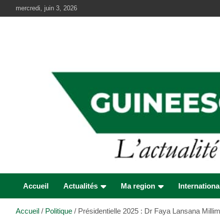
Aller
mercredi, juin 3, 2026
au
contenu
Accueil
Actualités
Ma region
Internationa
Accueil
Politique
Présidentielle 2025 : Dr Faya Lansana Millimo