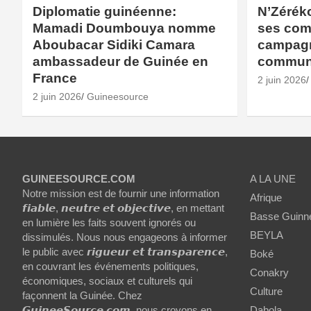
Diplomatie guinéenne:
N’Zérék
Mamadi Doumbouya nomme
ses com
Aboubacar Sidiki Camara
campagne
ambassadeur de Guinée en
commun
France
2 juin 2026
2 juin 2026
Guineesource
GUINEESOURCE.COM
A LA UNE
Notre mission est de fournir une information
Afrique
𝙛𝙞𝙖𝙗𝙡𝙚, 𝙣𝙚𝙪𝙩𝙧𝙚 𝙚𝙩 𝙤𝙗𝙟𝙚𝙘𝙩𝙞𝙫𝙚, en mettant
Basse Guinn
en lumière les faits souvent ignorés ou
BEYLA
dissimulés. Nous nous engageons à informer
le public avec 𝙧𝙞𝙜𝙪𝙚𝙪𝙧 𝙚𝙩 𝙩𝙧𝙖𝙣𝙨𝙥𝙖𝙧𝙚𝙣𝙘𝙚,
Boké
en couvrant les événements politiques,
Conakry
économiques, sociaux et culturels qui
Culture
façonnent la Guinée. Chez
𝙂𝙪𝙞𝙣𝙚𝙚𝙎𝙤𝙪𝙧𝙘𝙚.𝙘𝙤𝙢, nous croyons en
Dabola