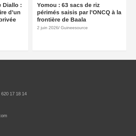
Diallo :
Yomou : 63 sacs de riz
ire d’un
périmés saisis par l’ONCQ à la
privée
frontière de Baala
2 juin 2026
Guineesource
/ 620 17 18 14
.com