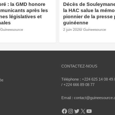
oré : la GMD honore
Décès de Souleymane 
municants après les
la HAC salue la mémo
s législatives et
pionnier de la presse 
ales
guinéenne
Guineesource
2 juin 2026
Guineesource
CONTACTEZ-NOUS
Téléphone : +224 625 14 08 49 
ée
/ +224 666 89 08 77
Email : contact@guineesource
Facebook
Instagram
Twitter
X
YouTube