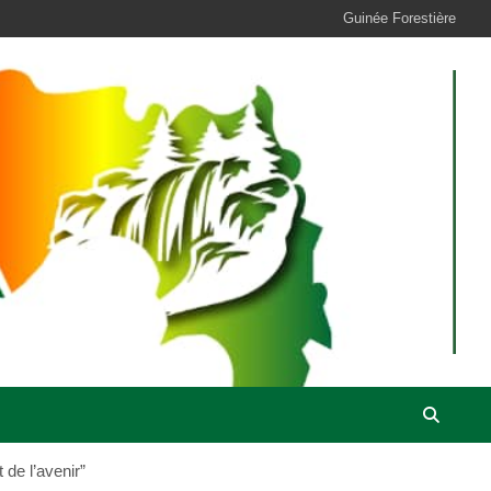
Guinée Forestière
 de l’avenir”