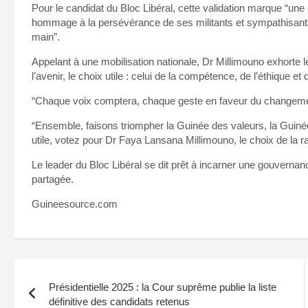
Pour le candidat du Bloc Libéral, cette validation marque “une
hommage à la persévérance de ses militants et sympathisants
main”.
Appelant à une mobilisation nationale, Dr Millimouno exhorte le
l’avenir, le choix utile : celui de la compétence, de l’éthique et 
“Chaque voix comptera, chaque geste en faveur du changement 
“Ensemble, faisons triompher la Guinée des valeurs, la Guinée
utile, votez pour Dr Faya Lansana Millimouno, le choix de la rai
Le leader du Bloc Libéral se dit prêt à incarner une gouvernance 
partagée.
Guineesource.com
Navigation
Présidentielle 2025 : la Cour suprême publie la liste
de
définitive des candidats retenus