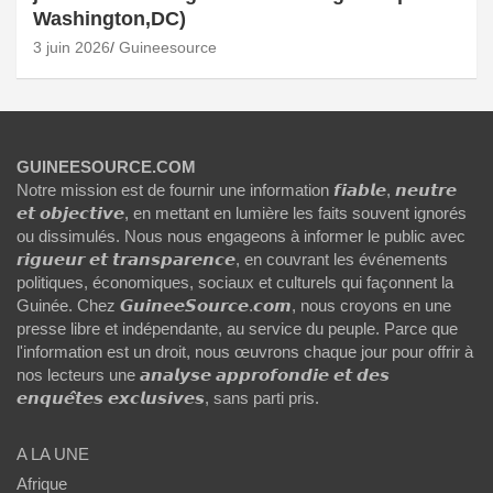
Washington,DC)
3 juin 2026
Guineesource
GUINEESOURCE.COM
Notre mission est de fournir une information 𝙛𝙞𝙖𝙗𝙡𝙚, 𝙣𝙚𝙪𝙩𝙧𝙚
𝙚𝙩 𝙤𝙗𝙟𝙚𝙘𝙩𝙞𝙫𝙚, en mettant en lumière les faits souvent ignorés
ou dissimulés. Nous nous engageons à informer le public avec
𝙧𝙞𝙜𝙪𝙚𝙪𝙧 𝙚𝙩 𝙩𝙧𝙖𝙣𝙨𝙥𝙖𝙧𝙚𝙣𝙘𝙚, en couvrant les événements
politiques, économiques, sociaux et culturels qui façonnent la
Guinée. Chez 𝙂𝙪𝙞𝙣𝙚𝙚𝙎𝙤𝙪𝙧𝙘𝙚.𝙘𝙤𝙢, nous croyons en une
presse libre et indépendante, au service du peuple. Parce que
l'information est un droit, nous œuvrons chaque jour pour offrir à
nos lecteurs une 𝙖𝙣𝙖𝙡𝙮𝙨𝙚 𝙖𝙥𝙥𝙧𝙤𝙛𝙤𝙣𝙙𝙞𝙚 𝙚𝙩 𝙙𝙚𝙨
𝙚𝙣𝙦𝙪𝙚̂𝙩𝙚𝙨 𝙚𝙭𝙘𝙡𝙪𝙨𝙞𝙫𝙚𝙨, sans parti pris.
A LA UNE
Afrique