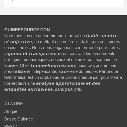
GUINEESOURCE.COM
Notre mission est de fournir une information 𝙛𝙞𝙖𝙗𝙡𝙚, 𝙣𝙚𝙪𝙩𝙧𝙚
𝙚𝙩 𝙤𝙗𝙟𝙚𝙘𝙩𝙞𝙫𝙚, en mettant en lumière les faits souvent ignorés
ou dissimulés. Nous nous engageons à informer le public avec
𝙧𝙞𝙜𝙪𝙚𝙪𝙧 𝙚𝙩 𝙩𝙧𝙖𝙣𝙨𝙥𝙖𝙧𝙚𝙣𝙘𝙚, en couvrant les événements
politiques, économiques, sociaux et culturels qui façonnent la
Guinée. Chez 𝙂𝙪𝙞𝙣𝙚𝙚𝙎𝙤𝙪𝙧𝙘𝙚.𝙘𝙤𝙢, nous croyons en une
presse libre et indépendante, au service du peuple. Parce que
l'information est un droit, nous œuvrons chaque jour pour offrir à
nos lecteurs une 𝙖𝙣𝙖𝙡𝙮𝙨𝙚 𝙖𝙥𝙥𝙧𝙤𝙛𝙤𝙣𝙙𝙞𝙚 𝙚𝙩 𝙙𝙚𝙨
𝙚𝙣𝙦𝙪𝙚̂𝙩𝙚𝙨 𝙚𝙭𝙘𝙡𝙪𝙨𝙞𝙫𝙚𝙨, sans parti pris.
A LA UNE
Afrique
Basse Guinnée
BEYLA