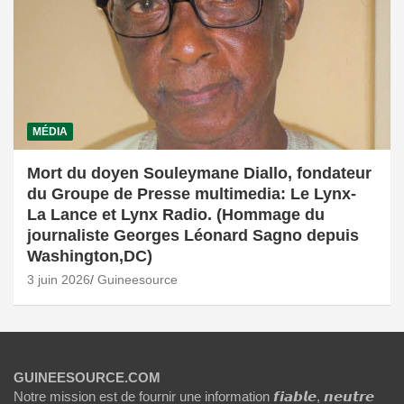
MÉDIA
Mort du doyen Souleymane Diallo, fondateur
du Groupe de Presse multimedia: Le Lynx-
La Lance et Lynx Radio. (Hommage du
journaliste Georges Léonard Sagno depuis
Washington,DC)
3 juin 2026
Guineesource
GUINEESOURCE.COM
Notre mission est de fournir une information 𝙛𝙞𝙖𝙗𝙡𝙚, 𝙣𝙚𝙪𝙩𝙧𝙚