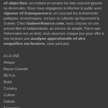
𝙚𝙩 𝙤𝙗𝙟𝙚𝙘𝙩𝙞𝙫𝙚, en mettant en lumière les faits souvent ignorés
ou dissimulés. Nous nous engageons à informer le public avec
𝙧𝙞𝙜𝙪𝙚𝙪𝙧 𝙚𝙩 𝙩𝙧𝙖𝙣𝙨𝙥𝙖𝙧𝙚𝙣𝙘𝙚, en couvrant les événements
politiques, économiques, sociaux et culturels qui façonnent la
Guinée. Chez 𝙂𝙪𝙞𝙣𝙚𝙚𝙎𝙤𝙪𝙧𝙘𝙚.𝙘𝙤𝙢, nous croyons en une
presse libre et indépendante, au service du peuple. Parce que
l'information est un droit, nous œuvrons chaque jour pour offrir à
nos lecteurs une 𝙖𝙣𝙖𝙡𝙮𝙨𝙚 𝙖𝙥𝙥𝙧𝙤𝙛𝙤𝙣𝙙𝙞𝙚 𝙚𝙩 𝙙𝙚𝙨
𝙚𝙣𝙦𝙪𝙚̂𝙩𝙚𝙨 𝙚𝙭𝙘𝙡𝙪𝙨𝙞𝙫𝙚𝙨, sans parti pris.
A LA UNE
Afrique
Basse Guinnée
BEYLA
Boké
Conakry
Culture
Dabola
Economie