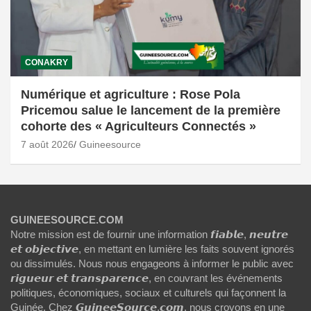
CONAKRY
Numérique et agriculture : Rose Pola
Pricemou salue le lancement de la première
cohorte des « Agriculteurs Connectés »
7 août 2026
Guineesource
GUINEESOURCE.COM
Notre mission est de fournir une information 𝙛𝙞𝙖𝙗𝙡𝙚, 𝙣𝙚𝙪𝙩𝙧𝙚
𝙚𝙩 𝙤𝙗𝙟𝙚𝙘𝙩𝙞𝙫𝙚, en mettant en lumière les faits souvent ignorés
ou dissimulés. Nous nous engageons à informer le public avec
𝙧𝙞𝙜𝙪𝙚𝙪𝙧 𝙚𝙩 𝙩𝙧𝙖𝙣𝙨𝙥𝙖𝙧𝙚𝙣𝙘𝙚, en couvrant les événements
politiques, économiques, sociaux et culturels qui façonnent la
Guinée. Chez 𝙂𝙪𝙞𝙣𝙚𝙚𝙎𝙤𝙪𝙧𝙘𝙚.𝙘𝙤𝙢, nous croyons en une