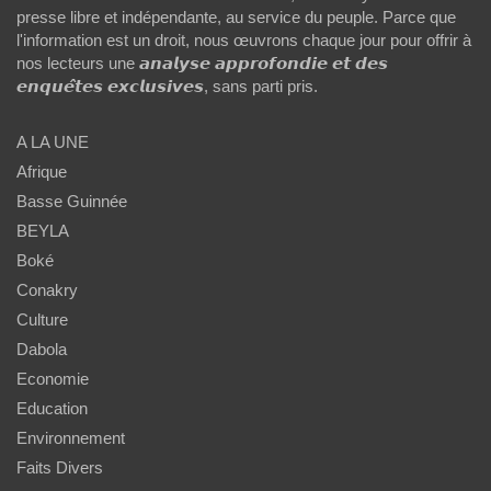
presse libre et indépendante, au service du peuple. Parce que
l'information est un droit, nous œuvrons chaque jour pour offrir à
nos lecteurs une 𝙖𝙣𝙖𝙡𝙮𝙨𝙚 𝙖𝙥𝙥𝙧𝙤𝙛𝙤𝙣𝙙𝙞𝙚 𝙚𝙩 𝙙𝙚𝙨
𝙚𝙣𝙦𝙪𝙚̂𝙩𝙚𝙨 𝙚𝙭𝙘𝙡𝙪𝙨𝙞𝙫𝙚𝙨, sans parti pris.
A LA UNE
Afrique
Basse Guinnée
BEYLA
Boké
Conakry
Culture
Dabola
Economie
Education
Environnement
Faits Divers