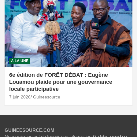
A LA UNE
6e édition de FORÊT DÉBAT : Eugène
Louamou plaide pour une gouvernance
locale participative
7 juin 2026
Guineesource
GUINEESOURCE.COM
Notre mission est de fournir une information 𝙛𝙞𝙖𝙗𝙡𝙚, 𝙣𝙚𝙪𝙩𝙧𝙚