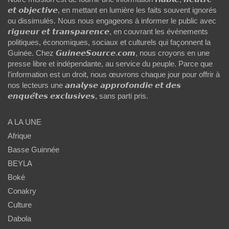
𝙚𝙩 𝙤𝙗𝙟𝙚𝙘𝙩𝙞𝙫𝙚, en mettant en lumière les faits souvent ignorés
ou dissimulés. Nous nous engageons à informer le public avec
𝙧𝙞𝙜𝙪𝙚𝙪𝙧 𝙚𝙩 𝙩𝙧𝙖𝙣𝙨𝙥𝙖𝙧𝙚𝙣𝙘𝙚, en couvrant les événements
politiques, économiques, sociaux et culturels qui façonnent la
Guinée. Chez 𝙂𝙪𝙞𝙣𝙚𝙚𝙎𝙤𝙪𝙧𝙘𝙚.𝙘𝙤𝙢, nous croyons en une
presse libre et indépendante, au service du peuple. Parce que
l'information est un droit, nous œuvrons chaque jour pour offrir à
nos lecteurs une 𝙖𝙣𝙖𝙡𝙮𝙨𝙚 𝙖𝙥𝙥𝙧𝙤𝙛𝙤𝙣𝙙𝙞𝙚 𝙚𝙩 𝙙𝙚𝙨
𝙚𝙣𝙦𝙪𝙚̂𝙩𝙚𝙨 𝙚𝙭𝙘𝙡𝙪𝙨𝙞𝙫𝙚𝙨, sans parti pris.
A LA UNE
Afrique
Basse Guinnée
BEYLA
Boké
Conakry
Culture
Dabola