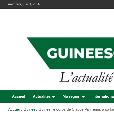
Aller
mercredi, juin 3, 2026
au
contenu
Accueil
Actualités
Ma region
Internationa
Accueil
Guinée
Guinée: le corps de Claude Pivi remis à sa fa