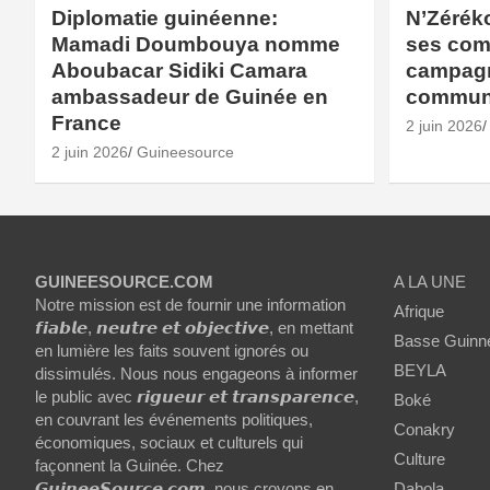
Diplomatie guinéenne:
N’Zérék
Mamadi Doumbouya nomme
ses com
Aboubacar Sidiki Camara
campagne
ambassadeur de Guinée en
commun
France
2 juin 2026
2 juin 2026
Guineesource
GUINEESOURCE.COM
A LA UNE
Notre mission est de fournir une information
Afrique
𝙛𝙞𝙖𝙗𝙡𝙚, 𝙣𝙚𝙪𝙩𝙧𝙚 𝙚𝙩 𝙤𝙗𝙟𝙚𝙘𝙩𝙞𝙫𝙚, en mettant
Basse Guinn
en lumière les faits souvent ignorés ou
BEYLA
dissimulés. Nous nous engageons à informer
le public avec 𝙧𝙞𝙜𝙪𝙚𝙪𝙧 𝙚𝙩 𝙩𝙧𝙖𝙣𝙨𝙥𝙖𝙧𝙚𝙣𝙘𝙚,
Boké
en couvrant les événements politiques,
Conakry
économiques, sociaux et culturels qui
Culture
façonnent la Guinée. Chez
𝙂𝙪𝙞𝙣𝙚𝙚𝙎𝙤𝙪𝙧𝙘𝙚.𝙘𝙤𝙢, nous croyons en
Dabola