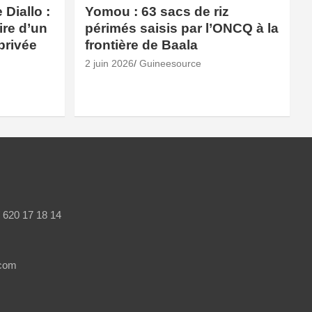
Diallo :
Yomou : 63 sacs de riz
ire d’un
périmés saisis par l’ONCQ à la
privée
frontière de Baala
2 juin 2026
Guineesource
/ 620 17 18 14
.com