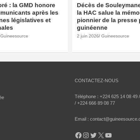
oré : la GMD honore
Décès de Souleymane 
municants après les
la HAC salue la mémo
s législatives et
pionnier de la presse 
ales
guinéenne
Guineesource
2 juin 2026
Guineesource
CONTACTEZ-NOUS
Téléphone : +224 625 14 08 49 
ée
/ +224 666 89 08 77
Email : contact@guineesource
Facebook
Instagram
Twitter
X
YouTube